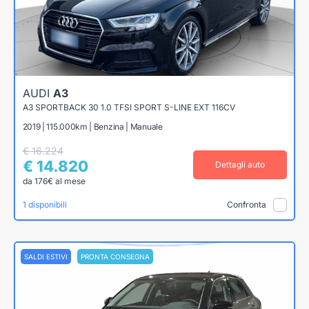
AUDI
A3
A3 SPORTBACK 30 1.0 TFSI SPORT S-LINE EXT 116CV
2019 | 115.000km | Benzina | Manuale
€ 16.224
€ 14.820
Dettagli auto
da 176€ al mese
1 disponibili
Confronta
SALDI ESTIVI
PRONTA CONSEGNA