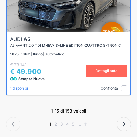
AUDI
A5
A5 AVANT 2.0 TDI MHEV+ S-LINE EDITION QUATTRO S-TRONIC
2025 | 10km | Ibrido | Automatico
€ 78.141
€ 49.900
Dettagli auto
Sempre Nuova
1 disponibili
Confronta
1-15 di 153 veicoli
1
2
3
4
5
...
11