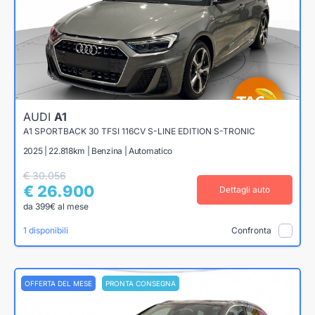
AUDI
A1
A1 SPORTBACK 30 TFSI 116CV S-LINE EDITION S-TRONIC
2025 | 22.818km | Benzina | Automatico
€ 30.056
€ 26.900
Dettagli auto
da 399€ al mese
1 disponibili
Confronta
OFFERTA DEL MESE
PRONTA CONSEGNA