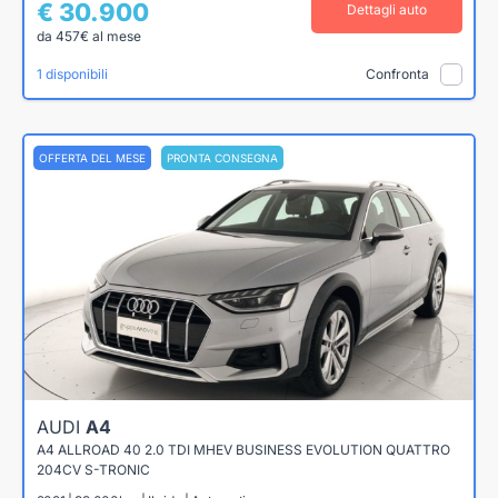
€ 30.900
Dettagli auto
da 457€ al mese
1 disponibili
Confronta
OFFERTA DEL MESE
PRONTA CONSEGNA
AUDI
A4
A4 ALLROAD 40 2.0 TDI MHEV BUSINESS EVOLUTION QUATTRO
204CV S-TRONIC