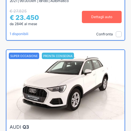
2021 | 99.000km | Ibrido | Automatico
€ 27.825
€ 23.450
Dettagli auto
da 284€ al mese
1 disponibili
Confronta
SUPER OCCASIONE
PRONTA CONSEGNA
AUDI
Q3