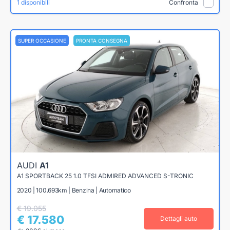
1 disponibili
Confronta
SUPER OCCASIONE
PRONTA CONSEGNA
AUDI
A1
A1 SPORTBACK 25 1.0 TFSI ADMIRED ADVANCED S-TRONIC
2020 | 100.693km | Benzina | Automatico
€ 19.055
€ 17.580
Dettagli auto