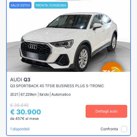
SALDI ESTIVI
PRONTA CONSEGNA
AUDI
Q3
Q3 SPORTBACK 45 TFSIE BUSINESS PLUS S-TRONIC
2021 | 67.229km | Ibrido | Automatico
€ 36.645
€ 30.900
Dettagli auto
da 457€ al mese
1 disponibili
Confronta