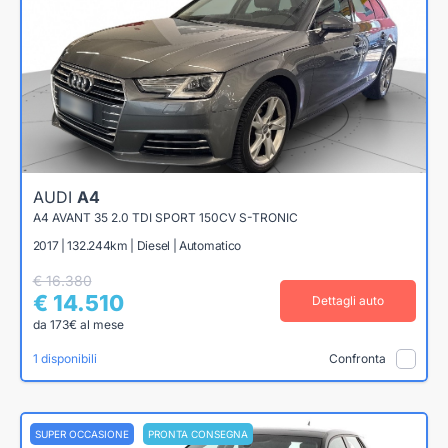
AUDI
A4
A4 AVANT 35 2.0 TDI SPORT 150CV S-TRONIC
2017 | 132.244km | Diesel | Automatico
€ 16.380
€ 14.510
Dettagli auto
da 173€ al mese
1 disponibili
Confronta
SUPER OCCASIONE
PRONTA CONSEGNA