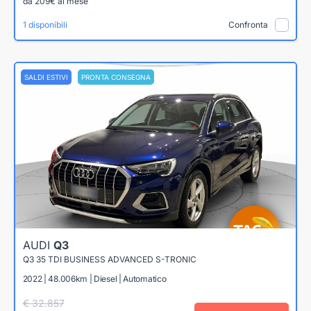
da 209€ al mese
1 disponibili
Confronta
SALDI ESTIVI
PRONTA CONSEGNA
AUDI
Q3
Q3 35 TDI BUSINESS ADVANCED S-TRONIC
2022 | 48.006km | Diesel | Automatico
€ 32.857