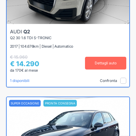
AUDI
Q2
Q2 30 1.6 TDI S-TRONIC
2017 | 104.676km | Diesel | Automatico
€ 15.960
€ 14.290
Dettagli auto
da 170€ al mese
1 disponibili
Confronta
SUPER OCCASIONE
PRONTA CONSEGNA