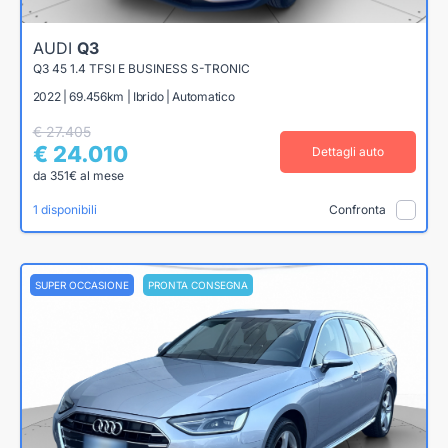
AUDI
Q3
Q3 45 1.4 TFSI E BUSINESS S-TRONIC
2022 | 69.456km | Ibrido | Automatico
€ 27.405
€ 24.010
Dettagli auto
da 351€ al mese
1 disponibili
Confronta
SUPER OCCASIONE
PRONTA CONSEGNA