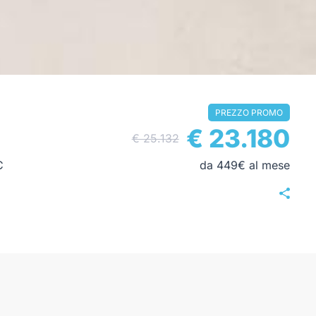
PREZZO PROMO
€ 23.180
€ 25.132
C
da 449€ al mese