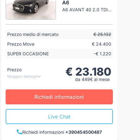
A6
A6 AVANT 40 2.0 TDI MHEV BUSINESS S-TRONIC
Prezzo medio di mercato
€ 25.132
Prezzo Move
€ 24.400
SUPER OCCASIONE
-€ 1.220
€ 23.180
Prezzo
Maggiori dettagli
da 449€ al mese
Richiedi informazioni
Live Chat
Richiedi informazioni
+390454500487