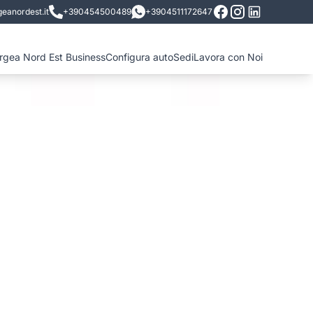
eanordest.it
+390454500489
+3904511172647
ergea Nord Est Business
Configura auto
Sedi
Lavora con Noi