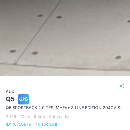
AUDI
Q5
Q5 SPORTBACK 2.0 TFSI MHEV+ S LINE EDITION 204CV S-TRONIC
2026 | 10km | Ibrido | Automatico
ID: 10756879
| 1 disponibili