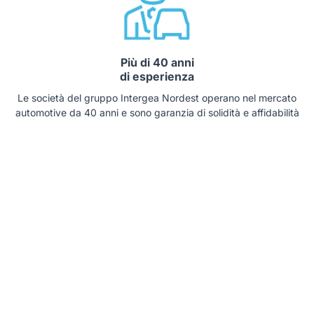
Più di 40 anni
di esperienza
Le società del gruppo Intergea Nordest operano nel mercato
automotive da 40 anni e sono garanzia di solidità e affidabilità
Prodotti finanziari
e assicurativi su misura
Un unico punto di riferimento per il cliente e una gamma di
prodotti su misura per ogni esigenza