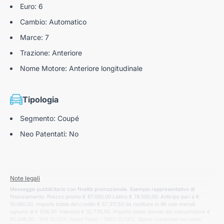
Audi drive select
Euro: 6
Cambio: Automatico
Top View Camera
Marce: 7
Sistema di ausilio al parcheggio plus
Trazione: Anteriore
Park assist plus
Nome Motore: Anteriore longitudinale
Tipologia
Segmento: Coupé
Neo Patentati: No
Note legali
Messaggio pubblicitario con finalità promozionale. Esempio rappresentativo di
finanziamento: Prezzo promo € 67.050,00 Listino € 74.500,00; Anticipo pari a €
10.060,00. Importo totale del credito € 57.317,50 da restituire in 96 rate mensili
ognuna di € 938,00. Interessi € 32.730,50. Importo totale dovuto dal consumatore €
90.048,00 . TAN 12,20% (tasso fisso) – TAEG 13,58%. Spese comprese nel costo