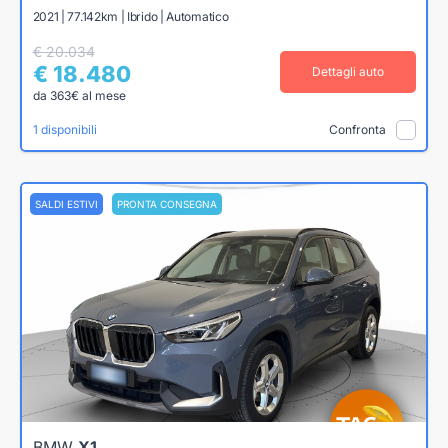
2021 | 77.142km | Ibrido | Automatico
€ 20.034
€ 18.480
Dettagli auto
da 363€ al mese
1 disponibili
Confronta
SALDI ESTIVI
PRONTA CONSEGNA
BMW
X1