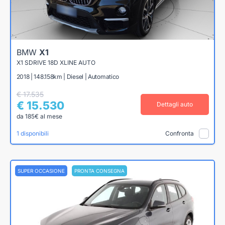
BMW
X1
X1 SDRIVE 18D XLINE AUTO
2018 | 148.158km | Diesel | Automatico
€ 17.535
€ 15.530
Dettagli auto
da 185€ al mese
1 disponibili
Confronta
SUPER OCCASIONE
PRONTA CONSEGNA