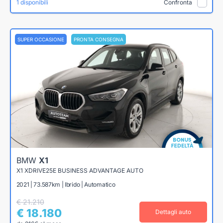
1 disponibili
Confronta
SUPER OCCASIONE
PRONTA CONSEGNA
BMW
X1
X1 XDRIVE25E BUSINESS ADVANTAGE AUTO
2021 | 73.587km | Ibrido | Automatico
€ 21.210
€ 18.180
Dettagli auto