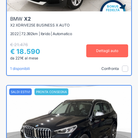
BMW
X2
X2 XDRIVE25E BUSINESS X AUTO
2022 | 72.392km | Ibrido | Automatico
€ 21.476
€ 18.590
Dettagli auto
da 221€ al mese
1 disponibili
Confronta
SALDI ESTIVI
PRONTA CONSEGNA