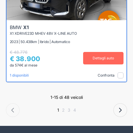
BMW
X1
X1 XDRIVE23D MHEV 48V X-LINE AUTO
2023 | 50.438km | Ibrido | Automatico
€ 48.776
€ 38.900
Dettagli auto
da 574€ al mese
1 disponibili
Confronta
1-15 di 48 veicoli
1
2
3
4