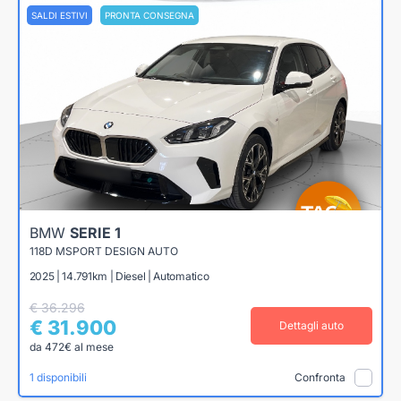
SALDI ESTIVI
PRONTA CONSEGNA
BMW
SERIE 1
118D MSPORT DESIGN AUTO
2025 | 14.791km | Diesel | Automatico
€ 36.296
€ 31.900
Dettagli auto
da 472€ al mese
1 disponibili
Confronta