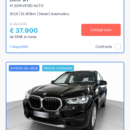
X1 SDRIVE18D AUTO
2024 | 32.353km | Diesel | Automatico
€ 44.616
€ 37.900
Dettagli auto
da 559€ al mese
1 disponibili
Confronta
OFFERTA DEL MESE
PRONTA CONSEGNA