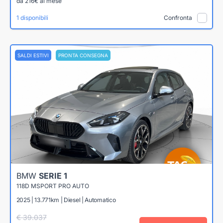
da 216€ al mese
1 disponibili
Confronta
SALDI ESTIVI
PRONTA CONSEGNA
BMW
SERIE 1
118D MSPORT PRO AUTO
2025 | 13.771km | Diesel | Automatico
€ 39.037