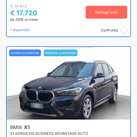
€ 19.812
€ 17.720
Dettagli auto
da 261€ al mese
1 disponibili
Confronta
SUPER OCCASIONE
PRONTA CONSEGNA
BMW
X1
X1 XDRIVE25E BUSINESS ADVANTAGE AUTO