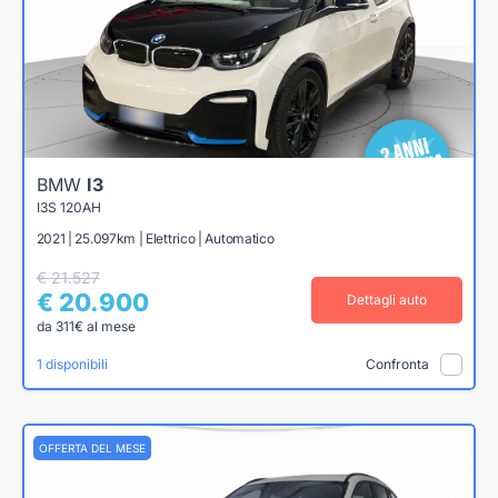
BMW
I3
I3S 120AH
2021 | 25.097km | Elettrico | Automatico
€ 21.527
€ 20.900
Dettagli auto
da 311€ al mese
1 disponibili
Confronta
OFFERTA DEL MESE