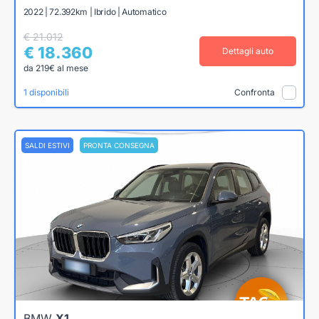
2022 | 72.392km | Ibrido | Automatico
€ 21.012
€ 18.360
Dettagli auto
da 219€ al mese
1 disponibili
Confronta
SALDI ESTIVI
PRONTA CONSEGNA
BMW
X1