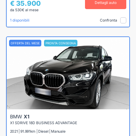
€ 35.900
Dettagli auto
da 530€ al mese
1 disponibili
Confronta
OFFERTA DEL MESE
PRONTA CONSEGNA
BMW
X1
X1 SDRIVE 18D BUSINESS ADVANTAGE
2021 | 91.991km | Diesel | Manuale