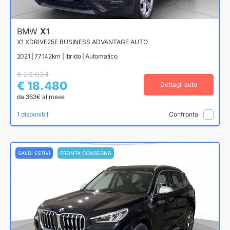
BMW
X1
X1 XDRIVE25E BUSINESS ADVANTAGE AUTO
2021 | 77.142km | Ibrido | Automatico
€ 20.034
€ 18.480
Dettagli auto
da 363€ al mese
1 disponibili
Confronta
SALDI ESTIVI
PRONTA CONSEGNA