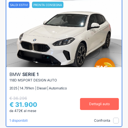
SALDI ESTIVI
PRONTA CONSEGNA
BMW
SERIE 1
118D MSPORT DESIGN AUTO
2025 | 14.791km | Diesel | Automatico
€ 36.296
€ 31.900
Dettagli auto
da 472€ al mese
1 disponibili
Confronta