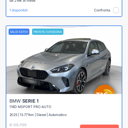
da 216€ al mese
1 disponibili
Confronta
SALDI ESTIVI
PRONTA CONSEGNA
BMW
SERIE 1
118D MSPORT PRO AUTO
2025 | 13.771km | Diesel | Automatico
€ 39.795