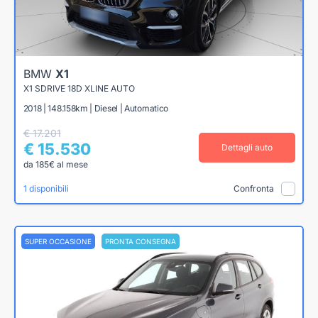
BMW
X1
X1 SDRIVE 18D XLINE AUTO
2018 | 148.158km | Diesel | Automatico
€ 17.201
€ 15.530
Dettagli auto
da 185€ al mese
1 disponibili
Confronta
SUPER OCCASIONE
PRONTA CONSEGNA