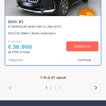
BMW
X1
X1 XDRIVE23D MHEV 48V X-LINE AUTO
2023 | 50.438km | Ibrido | Automatico
€ 48.307
€ 38.900
Dettagli auto
da 574€ al mese
1 disponibili
Confronta
1-15 di 47 veicoli
1
2
3
4