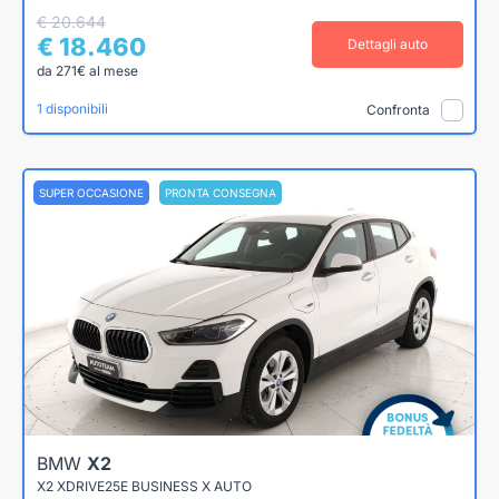
€ 20.644
€ 18.460
Dettagli auto
da 271€ al mese
1 disponibili
Confronta
SUPER OCCASIONE
PRONTA CONSEGNA
BMW
X2
X2 XDRIVE25E BUSINESS X AUTO