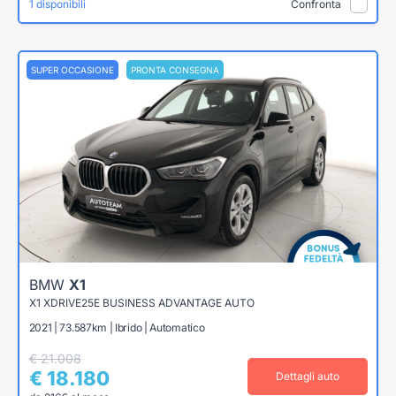
1 disponibili
Confronta
SUPER OCCASIONE
PRONTA CONSEGNA
BMW
X1
X1 XDRIVE25E BUSINESS ADVANTAGE AUTO
2021 | 73.587km | Ibrido | Automatico
€ 21.008
€ 18.180
Dettagli auto