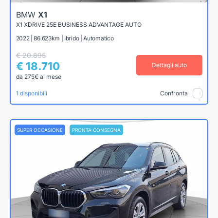
BMW
X1
X1 XDRIVE 25E BUSINESS ADVANTAGE AUTO
2022 | 86.623km | Ibrido | Automatico
€ 20.895
€ 18.710
Dettagli auto
da 275€ al mese
1 disponibili
Confronta
SUPER OCCASIONE
PRONTA CONSEGNA