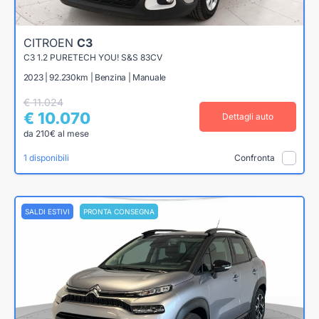
CITROEN
C3
C3 1.2 PURETECH YOU! S&S 83CV
2023 | 92.230km | Benzina | Manuale
€ 11.024
€ 10.070
Dettagli auto
da 210€ al mese
1 disponibili
Confronta
SALDI ESTIVI
PRONTA CONSEGNA