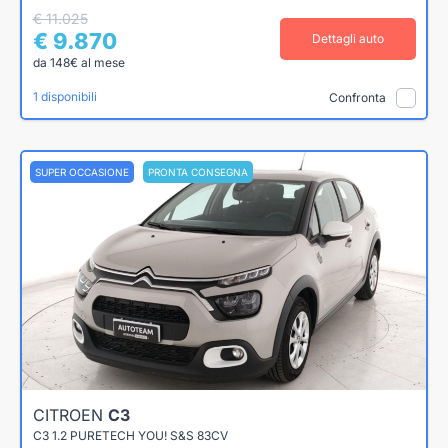
€ 11.025
€ 9.870
Dettagli auto
da 148€ al mese
1 disponibili
Confronta
SUPER OCCASIONE
PRONTA CONSEGNA
CITROEN
C3
C3 1.2 PURETECH YOU! S&S 83CV