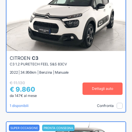
CITROEN
C3
C3 1.2 PURETECH FEEL S&S 83CV
2022 | 34.956km | Benzina | Manuale
€ 11.130
€ 9.860
Dettagli auto
da 147€ al mese
1 disponibili
Confronta
SUPER OCCASIONE
PRONTA CONSEGNA