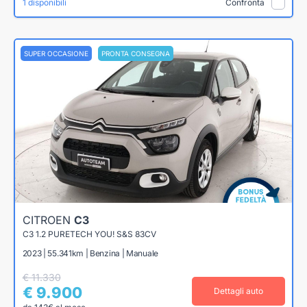
1 disponibili
Confronta
SUPER OCCASIONE
PRONTA CONSEGNA
CITROEN
C3
C3 1.2 PURETECH YOU! S&S 83CV
2023 | 55.341km | Benzina | Manuale
€ 11.330
€ 9.900
Dettagli auto