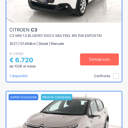
CITROEN
C3
C3 VAN 1.5 BLUEHDI 100CV S&S FEEL M5 (IVA ESPOSTA)
2021 | 121.464km | Diesel | Manuale
€ 7.665
€ 6.720
Dettagli auto
da 102€ al mese
1 disponibili
Confronta
SUPER OCCASIONE
PRONTA CONSEGNA