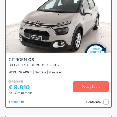
CITROEN
C3
C3 1.2 PURETECH YOU! S&S 83CV
2023 | 79.249km | Benzina | Manuale
€ 11.336
€ 9.810
Dettagli auto
da 142€ al mese
1 disponibili
Confronta