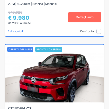
2023 | 89.290km | Benzina | Manuale
€ 10.920
€ 9.980
Dettagli auto
da 208€ al mese
1 disponibili
Confronta
OFFERTA DEL MESE
PRONTA CONSEGNA
CITROEN
C3