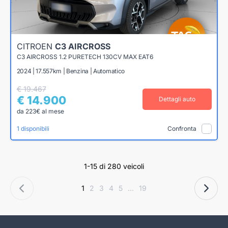
CITROEN
C3 AIRCROSS
C3 AIRCROSS 1.2 PURETECH 130CV MAX EAT6
2024 | 17.557km | Benzina | Automatico
€ 19.467
€ 14.900
Dettagli auto
da 223€ al mese
1 disponibili
Confronta
1-15 di 280 veicoli
1
2
3
4
5
...
19