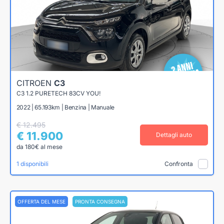
CITROEN
C3
C3 1.2 PURETECH 83CV YOU!
2022 | 65.193km | Benzina | Manuale
€ 12.495
€ 11.900
Dettagli auto
da 180€ al mese
1 disponibili
Confronta
OFFERTA DEL MESE
PRONTA CONSEGNA