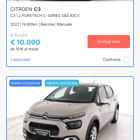
CITROEN
C3
C3 1.2 PURETECH C-SERIES S&S 83CV
2022 | 74.631km | Benzina | Manuale
€ 11.284
€ 10.090
Dettagli auto
da 151€ al mese
1 disponibili
Confronta
SUPER OCCASIONE
PRONTA CONSEGNA