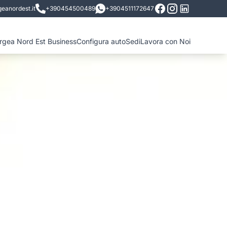
eanordest.it
+390454500489
+3904511172647
ergea Nord Est Business
Configura auto
Sedi
Lavora con Noi