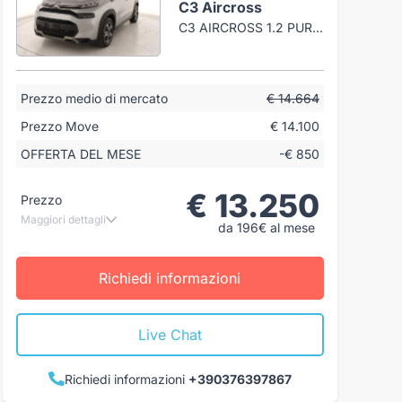
C3 Aircross
C3 AIRCROSS 1.2 PURETECH PLUS S&S 110CV
Prezzo medio di mercato
€ 14.664
Prezzo Move
€ 14.100
OFFERTA DEL MESE
-€ 850
€ 13.250
Prezzo
Maggiori dettagli
da 196€ al mese
Richiedi informazioni
Live Chat
Richiedi informazioni
+390376397867