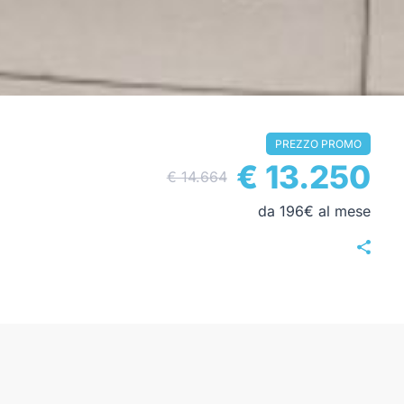
PREZZO PROMO
€ 13.250
€ 14.664
da 196€ al mese