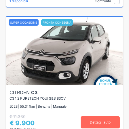
1 disponibili
Confronta
SUPER OCCASIONE
PRONTA CONSEGNA
CITROEN
C3
C3 1.2 PURETECH YOU! S&S 83CV
2023 | 55.341km | Benzina | Manuale
€ 11.330
€ 9.900
Dettagli auto