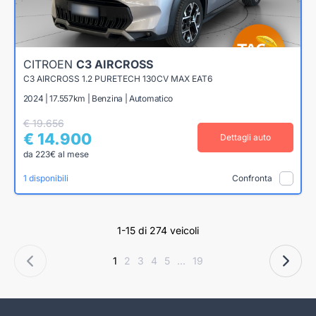
CITROEN
C3 AIRCROSS
C3 AIRCROSS 1.2 PURETECH 130CV MAX EAT6
2024 | 17.557km | Benzina | Automatico
€ 19.656
€ 14.900
Dettagli auto
da 223€ al mese
1 disponibili
Confronta
1-15 di 274 veicoli
1
2
3
4
5
...
19