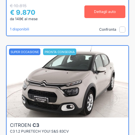
€ 10.815
€ 9.870
Dettagli auto
da 148€ al mese
1 disponibili
Confronta
SUPER OCCASIONE
PRONTA CONSEGNA
CITROEN
C3
C3 1.2 PURETECH YOU! S&S 83CV