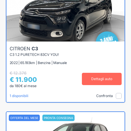
CITROEN
C3
C3 1.2 PURETECH 83CV YOU!
2022 | 65.193km | Benzina | Manuale
€ 12.376
€ 11.900
Dettagli auto
da 180€ al mese
1 disponibili
Confronta
OFFERTA DEL MESE
PRONTA CONSEGNA