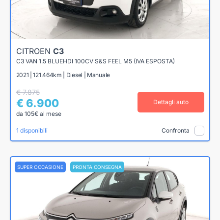
CITROEN
C3
C3 VAN 1.5 BLUEHDI 100CV S&S FEEL M5 (IVA ESPOSTA)
2021 | 121.464km | Diesel | Manuale
€ 7.875
€ 6.900
Dettagli auto
da 105€ al mese
1 disponibili
Confronta
SUPER OCCASIONE
PRONTA CONSEGNA