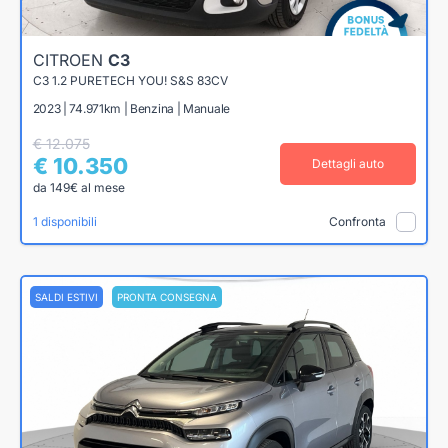
CITROEN
C3
C3 1.2 PURETECH YOU! S&S 83CV
2023 | 74.971km | Benzina | Manuale
€ 12.075
€ 10.350
Dettagli auto
da 149€ al mese
1 disponibili
Confronta
SALDI ESTIVI
PRONTA CONSEGNA