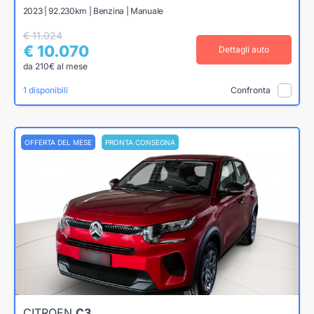
2023 | 92.230km | Benzina | Manuale
€ 11.024
€ 10.070
Dettagli auto
da 210€ al mese
1 disponibili
Confronta
OFFERTA DEL MESE
PRONTA CONSEGNA
CITROEN
C3