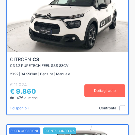
CITROEN
C3
C3 1.2 PURETECH FEEL S&S 83CV
2022 | 34.956km | Benzina | Manuale
€ 11.024
€ 9.860
Dettagli auto
da 147€ al mese
1 disponibili
Confronta
SUPER OCCASIONE
PRONTA CONSEGNA