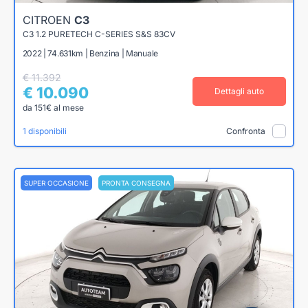
CITROEN
C3
C3 1.2 PURETECH C-SERIES S&S 83CV
2022 | 74.631km | Benzina | Manuale
€ 11.392
€ 10.090
Dettagli auto
da 151€ al mese
1 disponibili
Confronta
SUPER OCCASIONE
PRONTA CONSEGNA