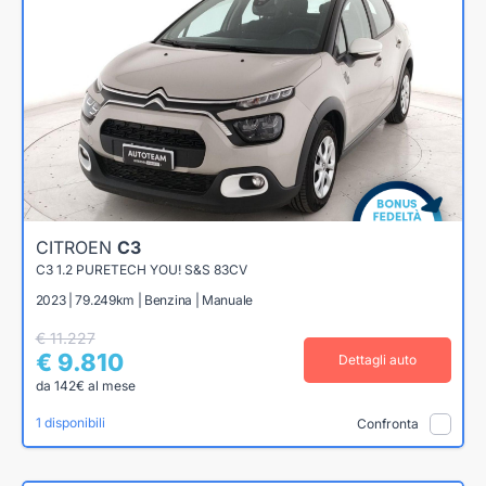
CITROEN
C3
C3 1.2 PURETECH YOU! S&S 83CV
2023 | 79.249km | Benzina | Manuale
€ 11.227
€ 9.810
Dettagli auto
da 142€ al mese
1 disponibili
Confronta