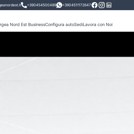
eanordest.it
+390454500489
+3904511172647
ergea Nord Est Business
Configura auto
Sedi
Lavora con Noi