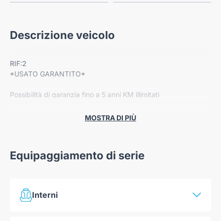
Descrizione veicolo
RIF:2
*USATO GARANTITO*
Possibilità di garanzia fino a 5 anni KM illimitati
Dotazione:
MOSTRA DI PIÙ
-Cerchi in lega
-Radio Bluetooth
-Climatizzatore
Equipaggiamento di serie
Autoteam è parte del Gruppo Intergea Nord Est, uno dei
principali player del settore automotive nel Nord Italia da oltre
40 anni.
Interni
Siamo altresì concessionari ufficiali per i marchi: Kia, Skoda,
Climatizzatore manuale con filtro antipolline
Hyundai, Dr Automobiles, SportEquipe, Tiger, ICH-X, Omoda,