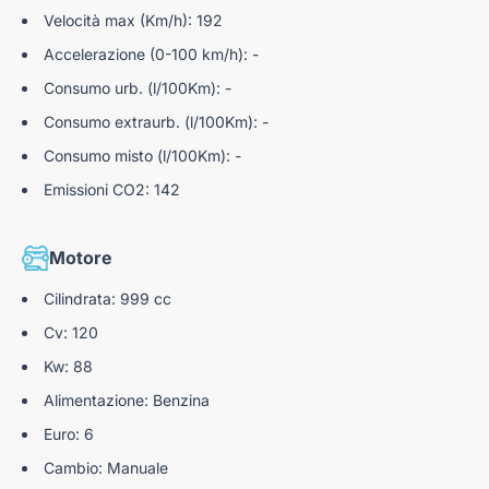
-Tuttavia, a causa della non uniformità dei dati pubblicati dai
Velocità max (Km/h): 192
diversi portali è possibile che ci siano degli ERRORI.
-Ci scusiamo per l'inconveniente e vi invitiamo a verificare le
Accelerazione (0-100 km/h): -
caratteristiche dello specifico veicolo con un nostro
Consumo urb. (l/100Km): -
consulente.
Consumo extraurb. (l/100Km): -
-Autoteam S.r.l. DECLINA ogni responsabilità per eventuali
Consumo misto (l/100Km): -
involontarie incongruenze, che non rappresentano in alcun
modo un impegno contrattuale.
Emissioni CO2: 142
U3040086
Motore
Cilindrata: 999 cc
Cv: 120
Kw: 88
Alimentazione: Benzina
Euro: 6
Cambio: Manuale