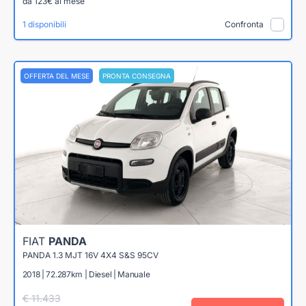
da 123€ al mese
1 disponibili
Confronta
OFFERTA DEL MESE
PRONTA CONSEGNA
FIAT
PANDA
PANDA 1.3 MJT 16V 4X4 S&S 95CV
2018 | 72.287km | Diesel | Manuale
€ 11.433