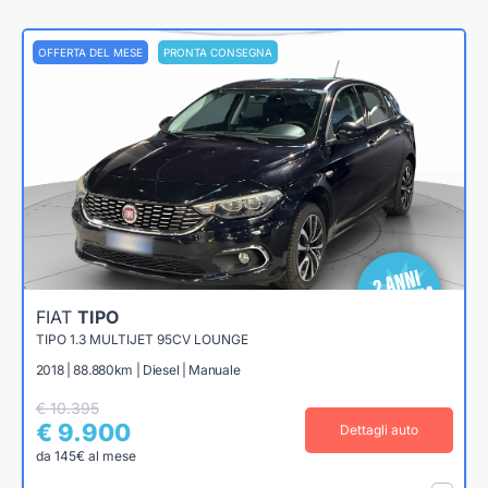
OFFERTA DEL MESE
PRONTA CONSEGNA
FIAT
TIPO
TIPO 1.3 MULTIJET 95CV LOUNGE
2018 | 88.880km | Diesel | Manuale
€ 10.395
€ 9.900
Dettagli auto
da 145€ al mese