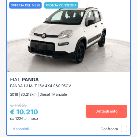
OFFERTA DEL MESE
PRONTA CONSEGNA
FIAT
PANDA
PANDA 1.3 MJT 16V 4X4 S&S 95CV
2018 | 80.218km | Diesel | Manuale
€ 11.655
€ 10.210
Dettagli auto
da 122€ al mese
1 disponibili
Confronta