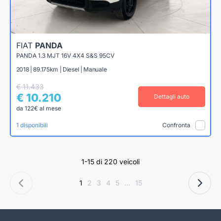
FIAT
PANDA
PANDA 1.3 MJT 16V 4X4 S&S 95CV
2018 | 89.175km | Diesel | Manuale
€ 11.433
€ 10.210
Dettagli auto
da 122€ al mese
1 disponibili
Confronta
1-15 di 220 veicoli
1
2
3
4
5
...
15