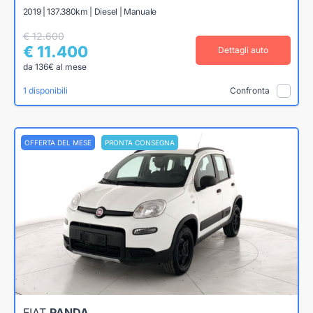
2019 | 137.380km | Diesel | Manuale
€ 12.600
€ 11.400
Dettagli auto
da 136€ al mese
1 disponibili
Confronta
OFFERTA DEL MESE
PRONTA CONSEGNA
FIAT
PANDA