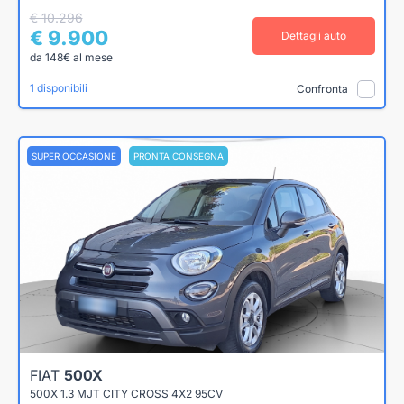
€ 10.296
€ 9.900
Dettagli auto
da 148€ al mese
1 disponibili
Confronta
SUPER OCCASIONE
PRONTA CONSEGNA
FIAT
500X
500X 1.3 MJT CITY CROSS 4X2 95CV