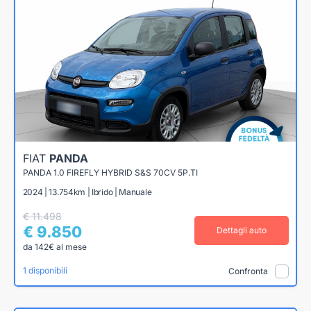
FIAT
PANDA
PANDA 1.0 FIREFLY HYBRID S&S 70CV 5P.TI
2024 | 13.754km | Ibrido | Manuale
€ 11.498
€ 9.850
Dettagli auto
da 142€ al mese
1 disponibili
Confronta