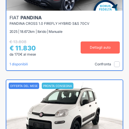
FIAT
PANDINA
PANDINA CROSS 1.0 FIREFLY HYBRID S&S 70CV
2025 | 18.672km | Ibrido | Manuale
€ 13.808
€ 11.830
Dettagli auto
da 170€ al mese
1 disponibili
Confronta
OFFERTA DEL MESE
PRONTA CONSEGNA