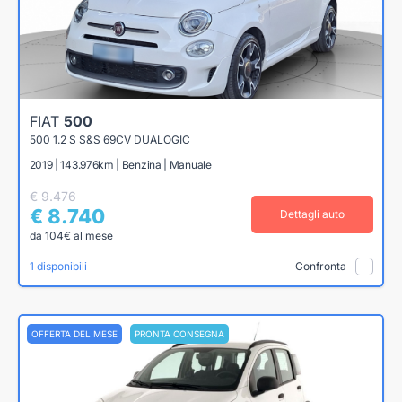
FIAT
500
500 1.2 S S&S 69CV DUALOGIC
2019 | 143.976km | Benzina | Manuale
€ 9.476
€ 8.740
Dettagli auto
da 104€ al mese
1 disponibili
Confronta
OFFERTA DEL MESE
PRONTA CONSEGNA