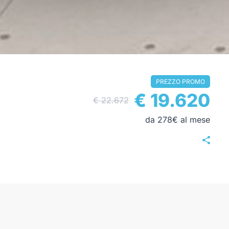
PREZZO PROMO
€ 19.620
€ 22.672
da 278€ al mese