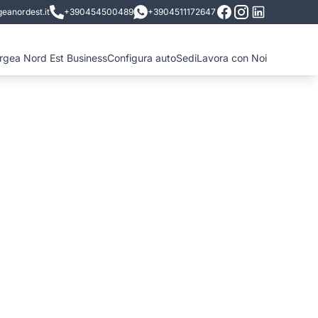
eanordest.it
+390454500489
+3904511172647
ergea Nord Est Business
Configura auto
Sedi
Lavora con Noi