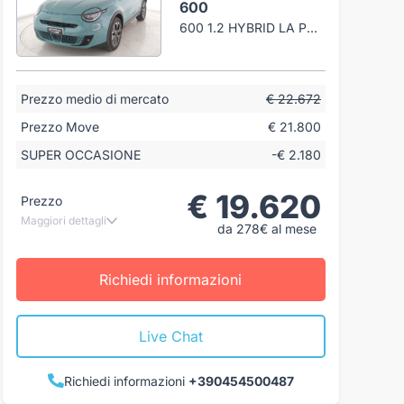
600
600 1.2 HYBRID LA PRIMA 110CV AUTO
Prezzo medio di mercato
€ 22.672
Prezzo Move
€ 21.800
SUPER OCCASIONE
-€ 2.180
€ 19.620
Prezzo
Maggiori dettagli
da 278€ al mese
Richiedi informazioni
Live Chat
Richiedi informazioni
+390454500487