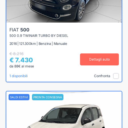
FIAT
500
500 0.9 TWINAIR TURBO BY DIESEL
2016 | 121.300km | Benzina | Manuale
€ 8.216
€ 7.430
Dettagli auto
da 88€ al mese
1 disponibili
Confronta
SALDI ESTIVI
PRONTA CONSEGNA