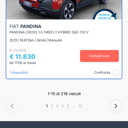
FIAT
PANDINA
PANDINA CROSS 1.0 FIREFLY HYBRID S&S 70CV
2025 | 18.672km | Ibrido | Manuale
€ 13.808
€ 11.830
Dettagli auto
da 170€ al mese
1 disponibili
Confronta
1-15 di 218 veicoli
1
2
3
4
5
...
15