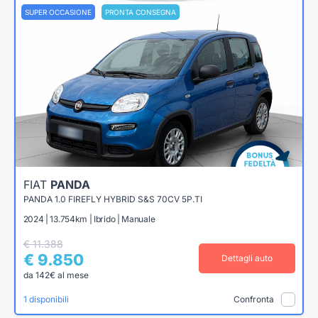
SUPER OCCASIONE
PRONTA CONSEGNA
FIAT
PANDA
PANDA 1.0 FIREFLY HYBRID S&S 70CV 5P.TI
2024 | 13.754km | Ibrido | Manuale
€ 11.388
€ 9.850
Dettagli auto
da 142€ al mese
1 disponibili
Confronta