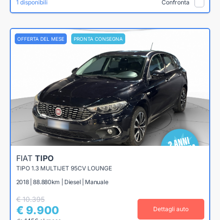
1 disponibili
Confronta
OFFERTA DEL MESE
PRONTA CONSEGNA
FIAT
TIPO
TIPO 1.3 MULTIJET 95CV LOUNGE
2018 | 88.880km | Diesel | Manuale
€ 10.395
€ 9.900
Dettagli auto