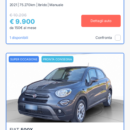
2021 | 75.270km | Ibrido | Manuale
€ 10.296
€ 9.900
Dettagli auto
da 150€ al mese
1 disponibili
Confronta
SUPER OCCASIONE
PRONTA CONSEGNA
FIAT
500X