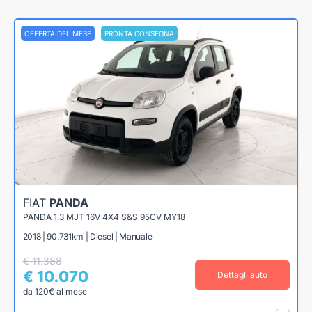
OFFERTA DEL MESE
PRONTA CONSEGNA
FIAT
PANDA
PANDA 1.3 MJT 16V 4X4 S&S 95CV MY18
2018 | 90.731km | Diesel | Manuale
€ 11.388
€ 10.070
Dettagli auto
da 120€ al mese