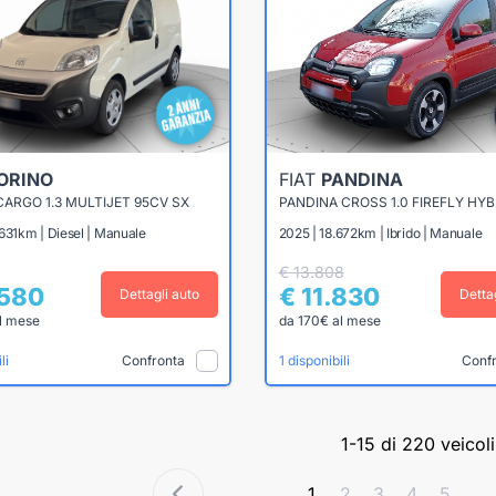
IORINO
FIAT
PANDINA
CARGO 1.3 MULTIJET 95CV SX
631km | Diesel | Manuale
2025 | 18.672km | Ibrido | Manuale
€ 13.808
.580
€ 11.830
Dettagli auto
Detta
l mese
da 170€ al mese
Confronta
Conf
li
1 disponibili
1-15 di 220 veicoli
1
2
3
4
5
...