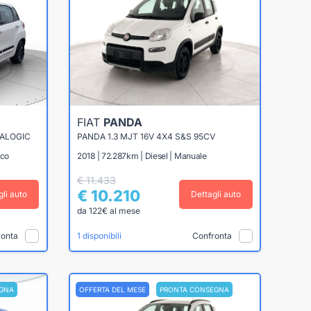
FIAT
PANDA
UALOGIC
PANDA 1.3 MJT 16V 4X4 S&S 95CV
ico
2018 | 72.287km | Diesel | Manuale
€ 11.433
€ 10.210
gli auto
Dettagli auto
da 122€ al mese
ronta
Confronta
1 disponibili
GNA
OFFERTA DEL MESE
PRONTA CONSEGNA