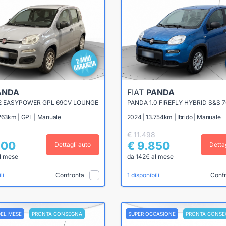
ANDA
FIAT
PANDA
.2 EASYPOWER GPL 69CV LOUNGE
PANDA 1.0 FIREFLY HYBRID S&S 7
.263km | GPL | Manuale
2024 | 13.754km | Ibrido | Manuale
€ 11.498
900
€ 9.850
Dettagli auto
Detta
l mese
da 142€ al mese
Confronta
Conf
li
1 disponibili
DEL MESE
PRONTA CONSEGNA
SUPER OCCASIONE
PRONTA CONSE