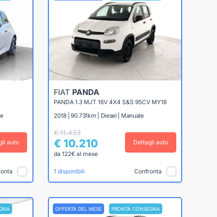
FIAT
PANDA
PANDA 1.3 MJT 16V 4X4 S&S 95CV MY18
le
2018 | 90.731km | Diesel | Manuale
€ 11.433
€ 10.210
gli auto
Dettagli auto
da 122€ al mese
ronta
Confronta
1 disponibili
GNA
OFFERTA DEL MESE
PRONTA CONSEGNA