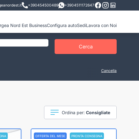
eanordest.it
+390454500489
+3904511172647
ergea Nord Est Business
Configura auto
Sedi
Lavora con Noi
Cerca
Cancella
Ordina per:
Consigliate
GNA
OFFERTA DEL MESE
PRONTA CONSEGNA