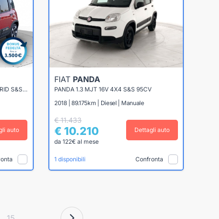
FIAT
PANDA
PANDINA CROSS 1.0 FIREFLY HYBRID S&S 70CV
PANDA 1.3 MJT 16V 4X4 S&S 95CV
2018 | 89.175km | Diesel | Manuale
€ 11.433
€ 10.210
gli auto
Dettagli auto
da 122€ al mese
ronta
Confronta
1 disponibili
15