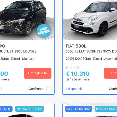
IPO
FIAT
500L
 MULTIJET 95CV LOUNGE
500L 1.3 MJT BUSINESS 95CV D
880km | Diesel | Manuale
2019 | 120.080km | Diesel | Automat
5
€ 11.392
900
€ 10.310
Dettagli auto
Detta
l mese
da 123€ al mese
Confronta
Conf
li
1 disponibili
DEL MESE
PRONTA CONSEGNA
SUPER OCCASIONE
PRONTA CONSE