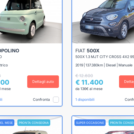
OPOLINO
FIAT
500X
O
500X 1.3 MJT CITY CROSS 4X2 9
trico
2019 | 137.380km | Diesel | Manuale
6
€ 12.600
900
€ 11.400
Dettagli auto
Detta
l mese
da 136€ al mese
Confronta
Conf
li
1 disponibili
DEL MESE
PRONTA CONSEGNA
SUPER OCCASIONE
PRONTA CONSE