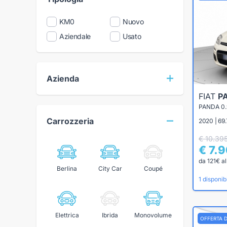
KM0
Nuovo
Aziendale
Usato
Azienda
FIAT
P
Carrozzeria
2020 | 69
€ 10.39
€ 7.
da 121€ a
Berlina
City Car
Coupé
1 disponibi
Elettrica
Ibrida
Monovolume
OFFERTA 