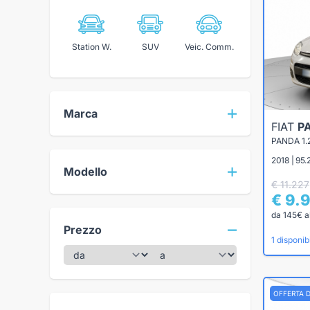
Station W.
SUV
Veic. Comm.
Marca
FIAT
P
PANDA 1
2018 | 95
Modello
€ 11.227
€ 9.
da 145€ a
Prezzo
1 disponibi
OFFERTA 