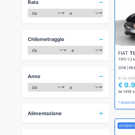
Rata
Chilometraggio
FIAT
T
TIPO 1.3
2018 | 88.
Anno
€ 10.39
€ 9.
da 145€ a
1 disponibi
Alimentazione
OFFERTA 