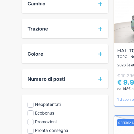
Cambio
Trazione
FIAT
T
Colore
TOPOLIN
2026 | elet
€ 10.29
Numero di posti
€ 9.
da 148€ a
1 disponibi
Neopatentati
Ecobonus
Promozioni
OFFERTA 
Pronta consegna