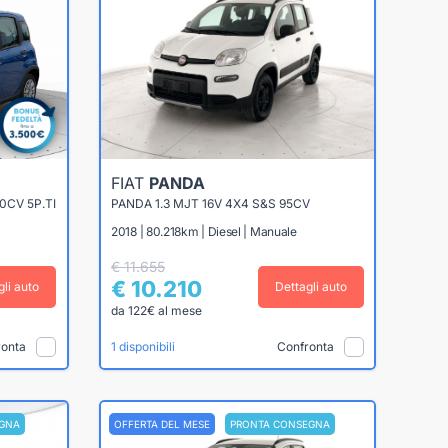
FIAT
PANDA
0CV 5P.TI
PANDA 1.3 MJT 16V 4X4 S&S 95CV
2018 | 80.218km | Diesel | Manuale
€ 11.655
€ 10.210
gli auto
Dettagli auto
da 122€ al mese
ronta
Confronta
1 disponibili
GNA
OFFERTA DEL MESE
PRONTA CONSEGNA