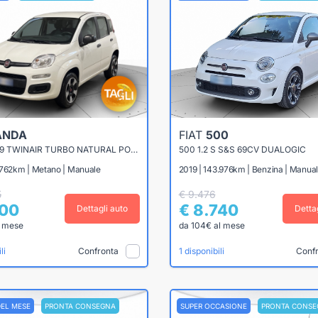
ANDA
FIAT
500
PANDA 0.9 TWINAIR TURBO NATURAL POWER 70CV EASY
500 1.2 S S&S 69CV DUALOGIC
.762km | Metano | Manuale
2019 | 143.976km | Benzina | Manua
5
€ 9.476
900
€ 8.740
Dettagli auto
Detta
l mese
da 104€ al mese
Confronta
Conf
li
1 disponibili
DEL MESE
PRONTA CONSEGNA
SUPER OCCASIONE
PRONTA CONSE