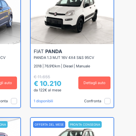
FIAT
PANDA
5CV
PANDA 1.3 MJT 16V 4X4 S&S 95CV
2018 | 76.910km | Diesel | Manuale
€ 11.655
€ 10.210
gli auto
Dettagli auto
da 122€ al mese
ronta
Confronta
1 disponibili
GNA
OFFERTA DEL MESE
PRONTA CONSEGNA