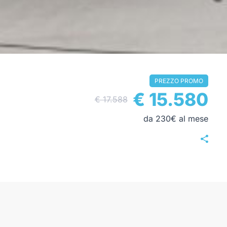
PREZZO PROMO
€ 15.580
€ 17.588
da 230€ al mese