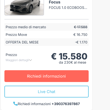
Focus
FOCUS 1.0 ECOBOOST H ST-LINE STYLE 125CV
Prezzo medio di mercato
€ 17.588
Prezzo Move
€ 16.750
OFFERTA DEL MESE
-€ 1.170
€ 15.580
Prezzo
Maggiori dettagli
da 230€ al mese
Richiedi informazioni
Live Chat
Richiedi informazioni
+390376397867