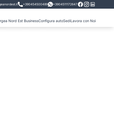
eanordest.it
+390454500489
+3904511172647
ergea Nord Est Business
Configura auto
Sedi
Lavora con Noi