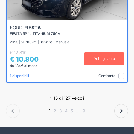
FORD
FIESTA
FIESTA 5P 1.1 TITANIUM 75CV
2023 | 51.700km | Benzina | Manuale
€ 12.810
€ 10.800
Dettagli auto
da 134€ al mese
1 disponibili
Confronta
1-15 di 127 veicoli
1
2
3
4
5
...
9