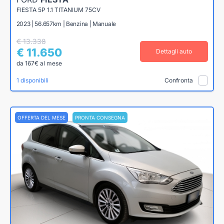
FIESTA 5P 1.1 TITANIUM 75CV
2023 | 56.657km | Benzina | Manuale
€ 13.338
€ 11.650
Dettagli auto
da 167€ al mese
1 disponibili
Confronta
OFFERTA DEL MESE
PRONTA CONSEGNA