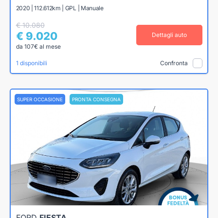
2020 | 112.612km | GPL | Manuale
€ 10.080
€ 9.020
Dettagli auto
da 107€ al mese
1 disponibili
Confronta
SUPER OCCASIONE
PRONTA CONSEGNA
FORD
FIESTA