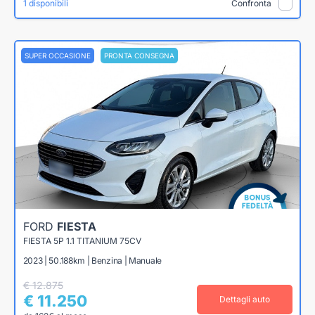
1 disponibili
Confronta
SUPER OCCASIONE
PRONTA CONSEGNA
FORD
FIESTA
FIESTA 5P 1.1 TITANIUM 75CV
2023 | 50.188km | Benzina | Manuale
€ 12.875
€ 11.250
Dettagli auto