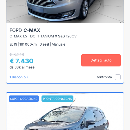
FORD
C-MAX
C-MAX 1.5 TDCI TITANIUM X S&S 120CV
2019 | 161.000km | Diesel | Manuale
€ 8.216
€ 7.430
Dettagli auto
da 88€ al mese
1 disponibili
Confronta
SUPER OCCASIONE
PRONTA CONSEGNA