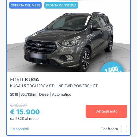
OFFERTA DEL MESE
PRONTA CONSEGNA
FORD
KUGA
KUGA 1.5 TDCI 120CV ST-LINE 2WD POWERSHIFT
2018 | 65.713km | Diesel | Automatico
€ 16.377
€ 15.900
Dettagli auto
da 232€ al mese
1 disponibili
Confronta