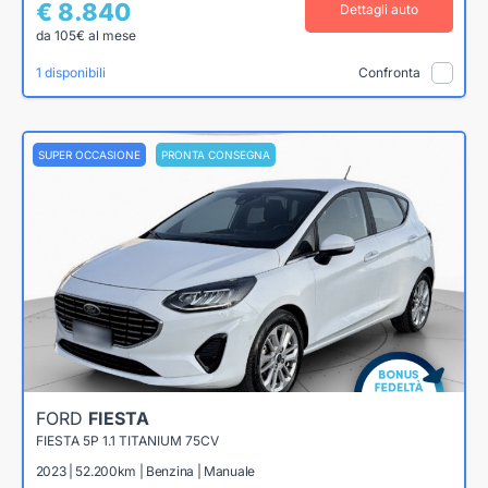
€ 8.840
Dettagli auto
da 105€ al mese
1 disponibili
Confronta
SUPER OCCASIONE
PRONTA CONSEGNA
FORD
FIESTA
FIESTA 5P 1.1 TITANIUM 75CV
2023 | 52.200km | Benzina | Manuale