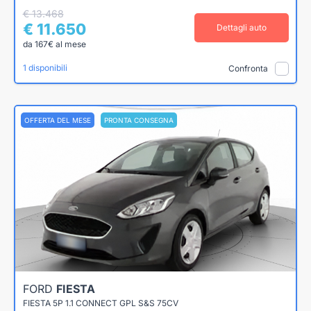
€ 13.468
€ 11.650
Dettagli auto
da 167€ al mese
1 disponibili
Confronta
OFFERTA DEL MESE
PRONTA CONSEGNA
FORD
FIESTA
FIESTA 5P 1.1 CONNECT GPL S&S 75CV