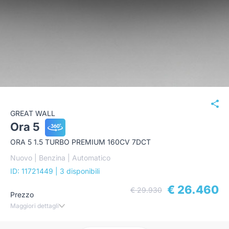
GREAT WALL
Ora 5
ORA 5 1.5 TURBO PREMIUM 160CV 7DCT
Nuovo | Benzina | Automatico
ID: 11721449
| 3 disponibili
€ 26.460
€ 29.930
Prezzo
Maggiori dettagli