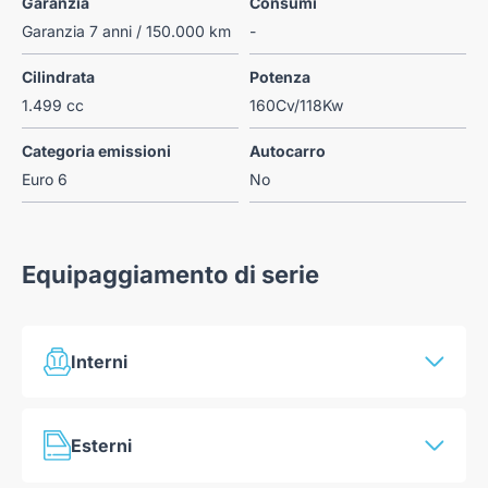
Garanzia
Consumi
Garanzia 7 anni / 150.000 km
-
Cilindrata
Potenza
1.499 cc
160Cv/118Kw
Categoria emissioni
Autocarro
Euro 6
No
Equipaggiamento di serie
Interni
Clima automatico mono-zona
Esterni
Vano portaoggetti riscaldato e raffreddato
Sedile conducente con regolazione elettrica a 6 vie