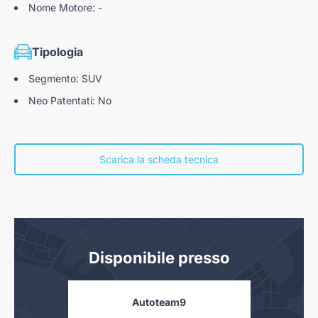
Nome Motore: -
Freni a disco anteriori e posteriori
Avviso di superamento corsia (LDW)
Tipologia
Assistenza al mantenimento corsia (LKA - LCK)
Segmento: SUV
Mantenimento corsia di emergenza (ELK)
Neo Patentati: No
Cruise Control Adattivo Intelligente (IACC)
Freno di stazionamento elettronico (EPB)
Scarica la scheda tecnica
Quattro modalità di guida (eco, sport, normale, neve)
Frenata traffico trasversale posteriore (RCTB)
Frenata traffico trasversale anteriore (FCTB)
Allerta traffico trasversale posteriore (RCTA)
Disponibile presso
Allerta traffico trasversale anteriore (FCTA)
Autoteam9