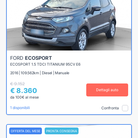
FORD
ECOSPORT
ECOSPORT 1.5 TDCI TITANIUM 95CV E6
2016 | 109.562km | Diesel | Manuale
€ 9.152
€ 8.360
Dettagli auto
da 100€ al mese
1 disponibili
Confronta
OFFERTA DEL MESE
PRONTA CONSEGNA