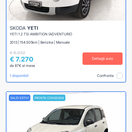
SKODA
YETI
YETI 1.2 TSI AMBITION (ADVENTURE)
2013 | 154.505km | Benzina | Manuale
€ 8.032
€ 7.270
Dettagli auto
da 87€ al mese
1 disponibili
Confronta
SALDI ESTIVI
PRONTA CONSEGNA