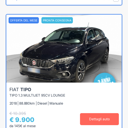
OFFERTA DEL MESE
PRONTA CONSEGNA
FIAT
TIPO
TIPO 1.3 MULTIJET 95CV LOUNGE
2018 | 88.880km | Diesel | Manuale
€ 10.395
€ 9.900
Dettagli auto
da 145€ al mese