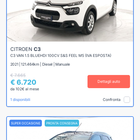
CITROEN
C3
C3 VAN 1.5 BLUEHDI 100CV S&S FEEL M5 (IVA ESPOSTA)
2021 | 121.464km | Diesel | Manuale
€ 7.665
€ 6.720
Dettagli auto
da 102€ al mese
1 disponibili
Confronta
SUPER OCCASIONE
PRONTA CONSEGNA