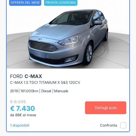
OFFERTA DEL MESE
PRONTA CONSEGNA
FORD
C-MAX
C-MAX 1.5 TDCI TITANIUM X S&S 120CV
2019 | 161.000km | Diesel | Manuale
€ 8.295
€ 7.430
Dettagli auto
da 88€ al mese
1 disponibili
Confronta