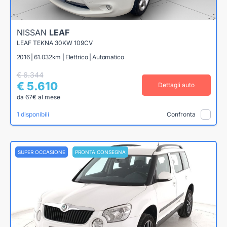
NISSAN
LEAF
LEAF TEKNA 30KW 109CV
2016 | 61.032km | Elettrico | Automatico
€ 6.344
€ 5.610
Dettagli auto
da 67€ al mese
1 disponibili
Confronta
SUPER OCCASIONE
PRONTA CONSEGNA