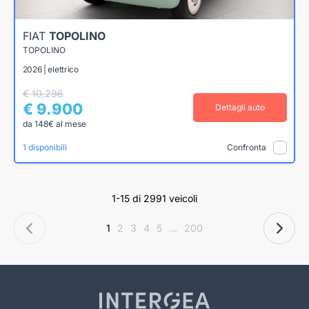
FIAT
TOPOLINO
TOPOLINO
2026 | elettrico
€ 10.296
€ 9.900
Dettagli auto
da 148€ al mese
1 disponibili
Confronta
1-15 di 2991 veicoli
1
2
3
4
5
...
200