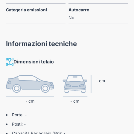
Categoria emissioni
Autocarro
-
No
Informazioni tecniche
Dimensioni telaio
- cm
- cm
- cm
Porte: -
Posti: -
Capacità Bagagliaio (litri): -