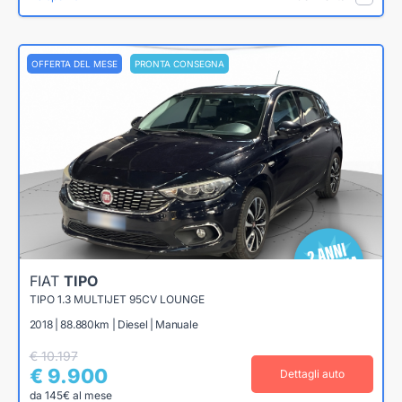
OFFERTA DEL MESE
PRONTA CONSEGNA
FIAT
TIPO
TIPO 1.3 MULTIJET 95CV LOUNGE
2018 | 88.880km | Diesel | Manuale
€ 10.197
€ 9.900
Dettagli auto
da 145€ al mese