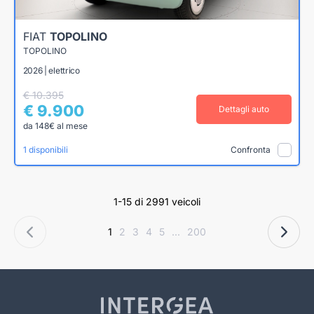
FIAT
TOPOLINO
TOPOLINO
2026 | elettrico
€ 10.395
€ 9.900
Dettagli auto
da 148€ al mese
1 disponibili
Confronta
1-15 di 2991 veicoli
1
2
3
4
5
...
200