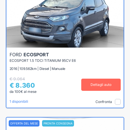
FORD
ECOSPORT
ECOSPORT 1.5 TDCI TITANIUM 95CV E6
2016 | 109.562km | Diesel | Manuale
€ 9.064
€ 8.360
Dettagli auto
da 100€ al mese
1 disponibili
Confronta
OFFERTA DEL MESE
PRONTA CONSEGNA