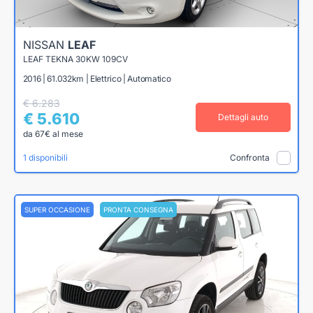
NISSAN
LEAF
LEAF TEKNA 30KW 109CV
2016 | 61.032km | Elettrico | Automatico
€ 6.283
€ 5.610
Dettagli auto
da 67€ al mese
1 disponibili
Confronta
SUPER OCCASIONE
PRONTA CONSEGNA