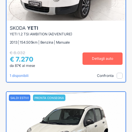
SKODA
YETI
YETI 1.2 TSI AMBITION (ADVENTURE)
2013 | 154.505km | Benzina | Manuale
€ 8.032
€ 7.270
Dettagli auto
da 87€ al mese
1 disponibili
Confronta
SALDI ESTIVI
PRONTA CONSEGNA