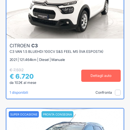
CITROEN
C3
C3 VAN 1.5 BLUEHDI 100CV S&S FEEL M5 (IVA ESPOSTA)
2021 | 121.464km | Diesel | Manuale
€ 7.592
€ 6.720
Dettagli auto
da 102€ al mese
1 disponibili
Confronta
SUPER OCCASIONE
PRONTA CONSEGNA