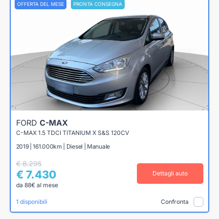
OFFERTA DEL MESE
PRONTA CONSEGNA
FORD
C-MAX
C-MAX 1.5 TDCI TITANIUM X S&S 120CV
2019 | 161.000km | Diesel | Manuale
€ 8.295
€ 7.430
Dettagli auto
da 88€ al mese
1 disponibili
Confronta