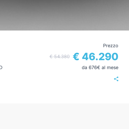
Prezzo
€ 46.290
€ 54.380
D
da 676€ al mese