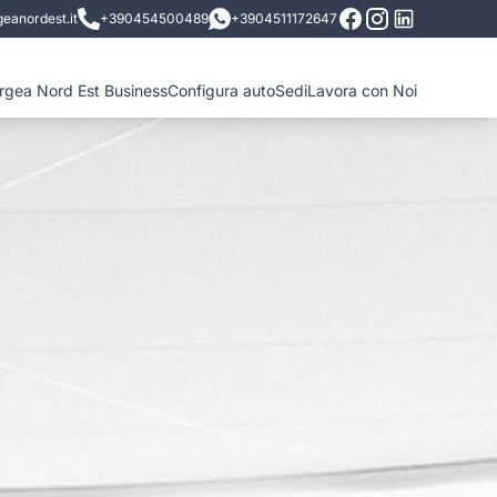
eanordest.it
+390454500489
+3904511172647
ergea Nord Est Business
Configura auto
Sedi
Lavora con Noi