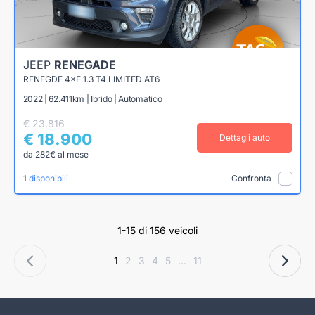
JEEP
RENEGADE
RENEGDE 4×E 1.3 T4 LIMITED AT6
2022 | 62.411km | Ibrido | Automatico
€ 23.816
€ 18.900
Dettagli auto
da 282€ al mese
1 disponibili
Confronta
1-15 di 156 veicoli
1
2
3
4
5
...
11