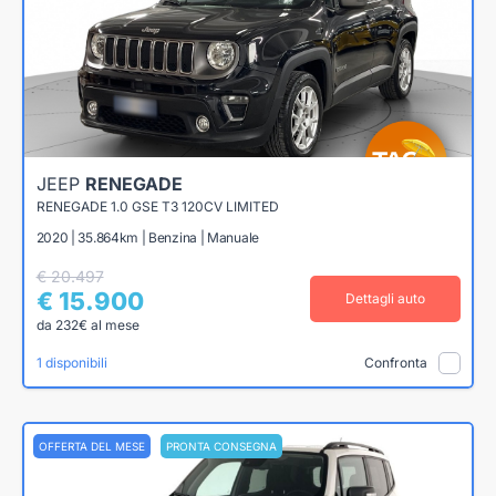
JEEP
RENEGADE
RENEGADE 1.0 GSE T3 120CV LIMITED
2020 | 35.864km | Benzina | Manuale
€ 20.497
€ 15.900
Dettagli auto
da 232€ al mese
1 disponibili
Confronta
OFFERTA DEL MESE
PRONTA CONSEGNA