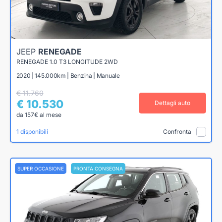
JEEP
RENEGADE
RENEGADE 1.0 T3 LONGITUDE 2WD
2020 | 145.000km | Benzina | Manuale
€ 11.760
€ 10.530
Dettagli auto
da 157€ al mese
1 disponibili
Confronta
SUPER OCCASIONE
PRONTA CONSEGNA