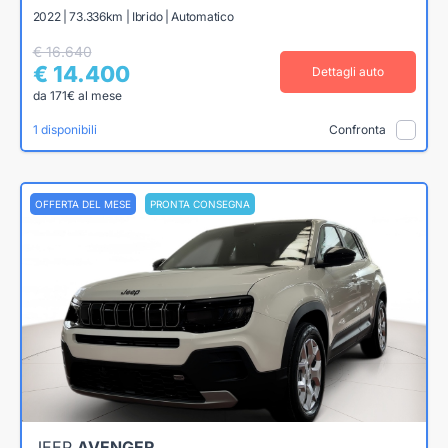
2022 | 73.336km | Ibrido | Automatico
€ 16.640
€ 14.400
Dettagli auto
da 171€ al mese
1 disponibili
Confronta
OFFERTA DEL MESE
PRONTA CONSEGNA
JEEP
AVENGER