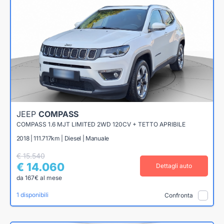
JEEP
COMPASS
COMPASS 1.6 MJT LIMITED 2WD 120CV + TETTO APRIBILE
2018 | 111.717km | Diesel | Manuale
€ 15.540
€ 14.060
Dettagli auto
da 167€ al mese
1 disponibili
Confronta