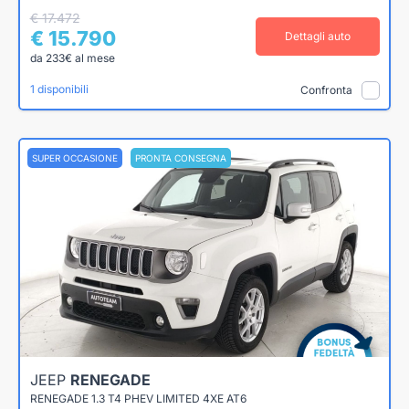
€ 17.472
€ 15.790
Dettagli auto
da 233€ al mese
1 disponibili
Confronta
SUPER OCCASIONE
PRONTA CONSEGNA
JEEP
RENEGADE
RENEGADE 1.3 T4 PHEV LIMITED 4XE AT6