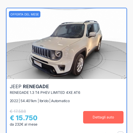
OFFERTA DEL MESE
JEEP
RENEGADE
RENEGADE 1.3 T4 PHEV LIMITED 4XE AT6
2022 | 54.401km | Ibrido | Automatico
€ 17.588
€ 15.750
Dettagli auto
da 232€ al mese