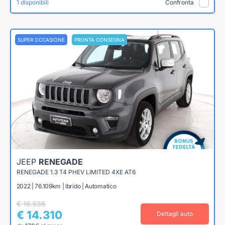
1 disponibili
Confronta
SUPER OCCASIONE
PRONTA CONSEGNA
JEEP
RENEGADE
RENEGADE 1.3 T4 PHEV LIMITED 4XE AT6
2022 | 76.109km | Ibrido | Automatico
€ 16.536
€ 14.310
Dettagli auto