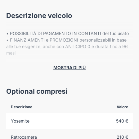
Descrizione veicolo
• POSSIBILITÀ DI PAGAMENTO IN CONTANTI del tuo usato
• FINANZIAMENTI e PROMOZIONI personalizzabili in base
alle tue esigenze, anche con ANTICIPO 0 e durata fino a 96
mesi
• Fino a 8 ANNI DI GARANZIA ESTESA Cover Gear*
MOSTRA DI PIÙ
PREZZO ESCLUSO DI IPT E MESSA SU STRADA
Optional compresi
Descrizione
Valore
VIENI A TROVARCI NELLE NOSTRE SEDI:
Yosemite
540 €
-VERONA, Corso Milano 88/B
Retrocamera
210 €