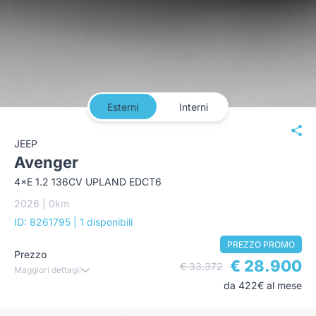
Esterni
Interni
JEEP
Avenger
4×E 1.2 136CV UPLAND EDCT6
2026 | 0km
ID: 8261795
| 1 disponibili
PREZZO PROMO
Prezzo
€ 28.900
€ 33.372
Maggiori dettagli
da 422€ al mese