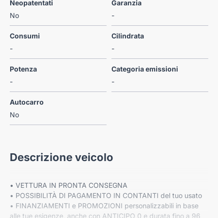
Neopatentati
Garanzia
No
-
Consumi
Cilindrata
-
-
Potenza
Categoria emissioni
-
-
Autocarro
No
Descrizione veicolo
• VETTURA IN PRONTA CONSEGNA
• POSSIBILITÀ DI PAGAMENTO IN CONTANTI del tuo usato
• FINANZIAMENTI e PROMOZIONI personalizzabili in base
alle tue esigenze, anche con ANTICIPO 0 e durata fino a 96