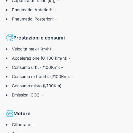
Capacità di traino (kg): -
Pneumatici Anteriori: -
SIAMO APERTI DAL LUNEDÌ AL SABATO
Pneumatici Posteriori: -
Dalle 09:00–12:30 alle 14:30–19:00
Prestazioni e consumi
*dettagli dell'offerta disponibili presso i nostri punti vendita
Velocità max (Km/h): -
Accelerazione (0-100 km/h): -
Consumo urb. (l/100Km): -
Nota bene: Autoteam9 S.r.l. declina ogni responsabilità per
eventuali involontarie incongruenze, che non rappresentano in
Consumo extraurb. (l/100Km): -
alcun modo un impegno contrattuale.
Consumo misto (l/100Km): -
Emissioni CO2: -
N183230
Motore
Cilindrata: -