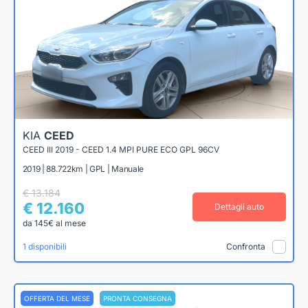
KIA
CEED
CEED III 2019 - CEED 1.4 MPI PURE ECO GPL 96CV
2019 | 88.722km | GPL | Manuale
€ 13.184
€ 12.160
Dettagli auto
da 145€ al mese
1 disponibili
Confronta
OFFERTA DEL MESE
PRONTA CONSEGNA