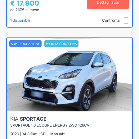
€ 17.900
Dettagli auto
da 267€ al mese
1 disponibili
Confronta
SUPER OCCASIONE
PRONTA CONSEGNA
KIA
SPORTAGE
SPORTAGE 1.6 ECOGPL ENERGY 2WD 126CV
2020 | 94.811km | GPL | Manuale