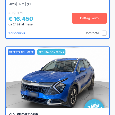
2026 | 0km | gPL
€ 19.075
€ 16.450
Dettagli auto
da 242€ al mese
1 disponibili
Confronta
OFFERTA DEL MESE
PRONTA CONSEGNA
KIA
SPORTAGE