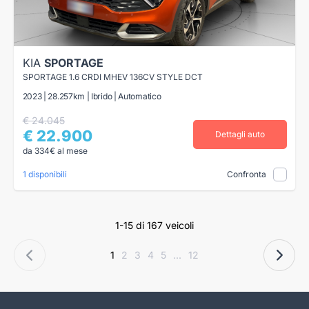
KIA
SPORTAGE
SPORTAGE 1.6 CRDI MHEV 136CV STYLE DCT
2023 | 28.257km | Ibrido | Automatico
€ 24.045
€ 22.900
Dettagli auto
da 334€ al mese
1 disponibili
Confronta
1-15 di 167 veicoli
1
2
3
4
5
...
12