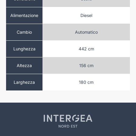
Benzina
Diesel
Alimentazione
atico
Automatico
Cambio
 cm
442 cm
Lunghezza
 cm
156 cm
Altezza
 cm
180 cm
Larghezza