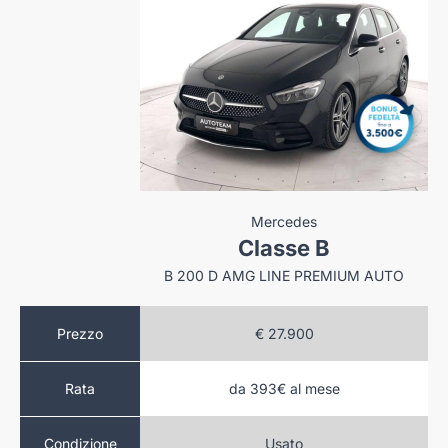
zda
Mercedes
-30
Classe B
CX-30 2.5 M-HYBRID HOMURA 2WD 140CV 6AT
B 200 D AMG LINE PREMIUM AUTO
.840
Prezzo
€ 27.900
da 393€ al mese
Rata
sy Buy
ovo
Usato
Condizione