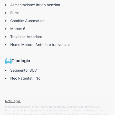
Sensore pioggia
Alimentazione: Ibrido benzina
Drive Mode Select
Euro: -
Cambio: Automatico
Marce: 6
Trazione: Anteriore
Nome Motore: Anteriore trasversale
Tipologia
Segmento: SUV
Neo Patentati: No
Note legali
Messaggio pubblicitario con finalità promozionale. Esempio rappresentativo di
finanziamento: Prezzo promo € 22.800,00 Listino € 24.000,00; Anticipo pari a €
1.140,00. Importo totale del credito € 24.536,60 da restituire in 72 rate mensili ognuna