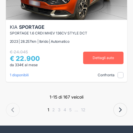
KIA
SPORTAGE
SPORTAGE 1.6 CRDI MHEV 136CV STYLE DCT
2023 | 28.257km | Ibrido | Automatico
€ 24.045
€ 22.900
Dettagli auto
da 334€ al mese
1 disponibili
Confronta
1-15 di 167 veicoli
1
2
3
4
5
...
12