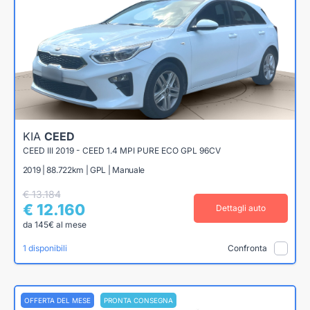
KIA
CEED
CEED III 2019 - CEED 1.4 MPI PURE ECO GPL 96CV
2019 | 88.722km | GPL | Manuale
€ 13.184
€ 12.160
Dettagli auto
da 145€ al mese
1 disponibili
Confronta
OFFERTA DEL MESE
PRONTA CONSEGNA