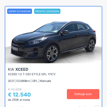
SUPER OCCASIONE
PRONTA CONSEGNA
KIA
XCEED
XCEED 1.0 T-GDI STYLE GPL 111CV
2021 | 123.869km | GPL | Manuale
€ 13.596
€ 12.540
Dettagli auto
da 255€ al mese