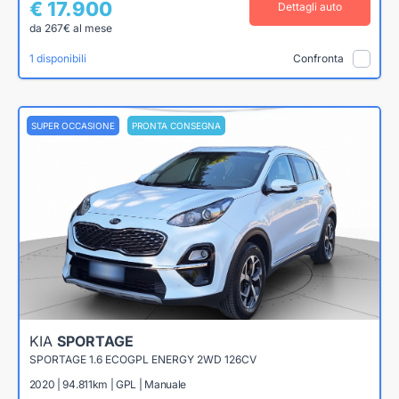
€ 17.900
Dettagli auto
da 267€ al mese
1 disponibili
Confronta
SUPER OCCASIONE
PRONTA CONSEGNA
KIA
SPORTAGE
SPORTAGE 1.6 ECOGPL ENERGY 2WD 126CV
2020 | 94.811km | GPL | Manuale