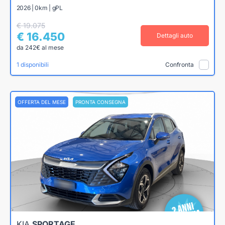
2026 | 0km | gPL
€ 19.075
€ 16.450
Dettagli auto
da 242€ al mese
1 disponibili
Confronta
OFFERTA DEL MESE
PRONTA CONSEGNA
KIA
SPORTAGE