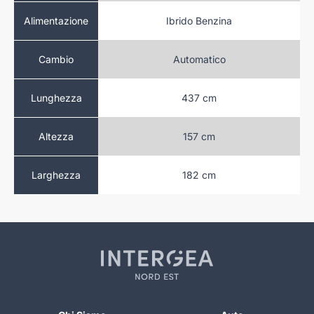
Diesel
Ibrido Benzina
Alimentazione
atico
Automatico
Cambio
 cm
437 cm
Lunghezza
 cm
157 cm
Altezza
 cm
182 cm
Larghezza