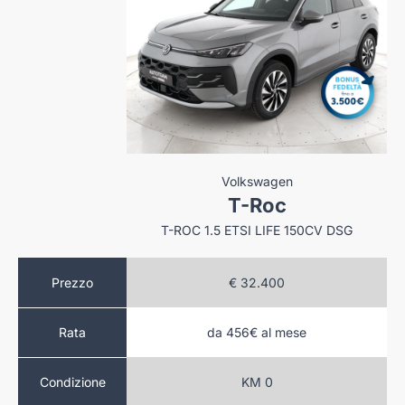
mw
Volkswagen
ie 5
T-Roc
530D TOURING MHEV 48V XDRIVE BUSINESS AUTO
T-ROC 1.5 ETSI LIFE 150CV DSG
.160
Prezzo
€ 32.400
al mese
da 456€ al mese
Rata
to
KM 0
Condizione