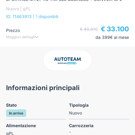
Nuovo | gPL
ID: 11463913
| 1 disponibili
€ 33.100
€ 40.910
Prezzo
Maggiori dettagli
da 399€ al mese
Informazioni principali
Stato
Tipologia
Nuovo
In arrivo
Alimentazione
Carrozzeria
-
gPL