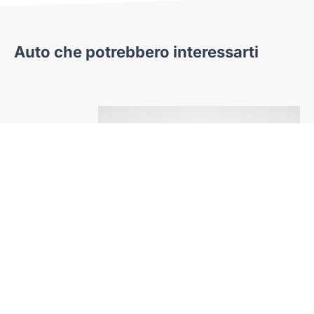
Auto che potrebbero interessarti
zda
Lancia
-30
Ypsilon 2024