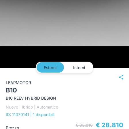
Esterni
Interni
LEAPMOTOR
B10
B10 REEV HYBRID DESIGN
Nuovo | Ibrido | Automatico
ID: 11070141
| 1 disponibili
€ 28.810
€ 33.810
Prezzo