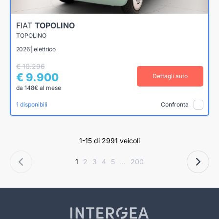
FIAT
TOPOLINO
TOPOLINO
2026 | elettrico
€ 10.296
€ 9.900
Dettagli auto
da 148€ al mese
1 disponibili
Confronta
1-15 di 2991 veicoli
1
2
3
4
5
...
200