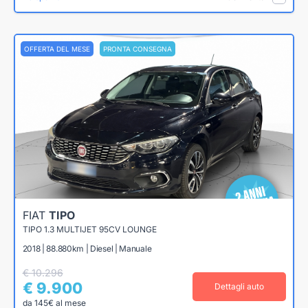
OFFERTA DEL MESE
PRONTA CONSEGNA
FIAT
TIPO
TIPO 1.3 MULTIJET 95CV LOUNGE
2018 | 88.880km | Diesel | Manuale
€ 10.296
€ 9.900
Dettagli auto
da 145€ al mese