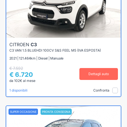
CITROEN
C3
C3 VAN 1.5 BLUEHDI 100CV S&S FEEL M5 (IVA ESPOSTA)
2021 | 121.464km | Diesel | Manuale
€ 7.592
€ 6.720
Dettagli auto
da 102€ al mese
1 disponibili
Confronta
SUPER OCCASIONE
PRONTA CONSEGNA