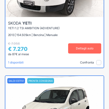
SKODA
YETI
YETI 1.2 TSI AMBITION (ADVENTURE)
2013 | 154.505km | Benzina | Manuale
€ 7.956
€ 7.270
Dettagli auto
da 87€ al mese
1 disponibili
Confronta
SALDI ESTIVI
PRONTA CONSEGNA