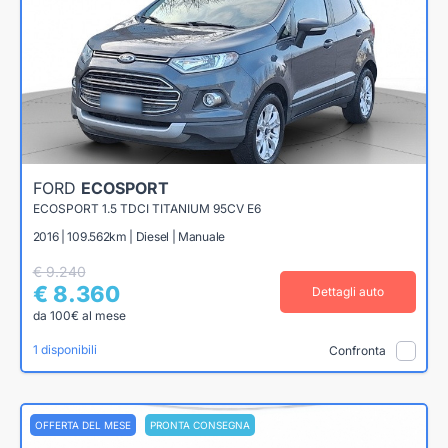
FORD
ECOSPORT
ECOSPORT 1.5 TDCI TITANIUM 95CV E6
2016 | 109.562km | Diesel | Manuale
€ 9.240
€ 8.360
Dettagli auto
da 100€ al mese
1 disponibili
Confronta
OFFERTA DEL MESE
PRONTA CONSEGNA