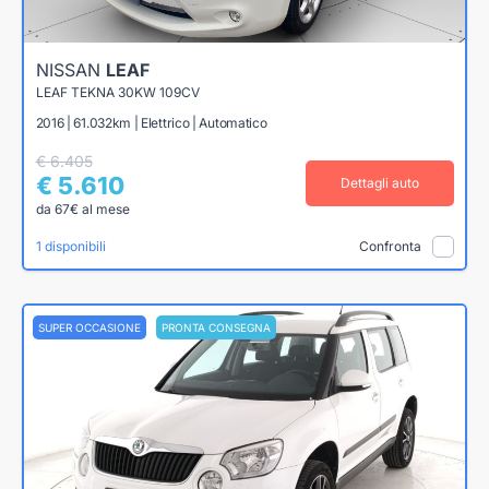
NISSAN
LEAF
LEAF TEKNA 30KW 109CV
2016 | 61.032km | Elettrico | Automatico
€ 6.405
€ 5.610
Dettagli auto
da 67€ al mese
1 disponibili
Confronta
SUPER OCCASIONE
PRONTA CONSEGNA