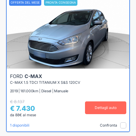
OFFERTA DEL MESE
PRONTA CONSEGNA
FORD
C-MAX
C-MAX 1.5 TDCI TITANIUM X S&S 120CV
2019 | 161.000km | Diesel | Manuale
€ 8.137
€ 7.430
Dettagli auto
da 88€ al mese
1 disponibili
Confronta