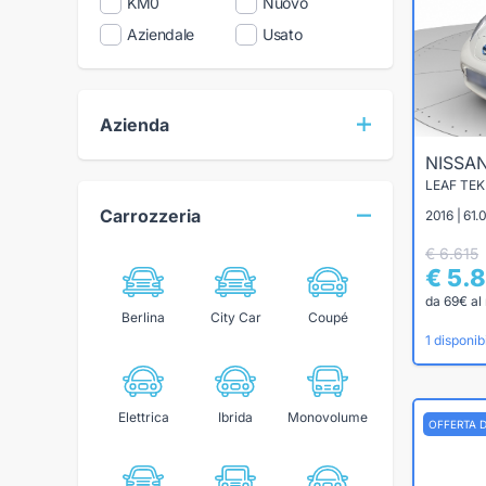
KM0
Nuovo
Aziendale
Usato
Azienda
NISSA
LEAF TE
Carrozzeria
2016 | 61.
€ 6.615
€ 5.
da 69€ al
Berlina
City Car
Coupé
1 disponibi
Elettrica
Ibrida
Monovolume
OFFERTA 