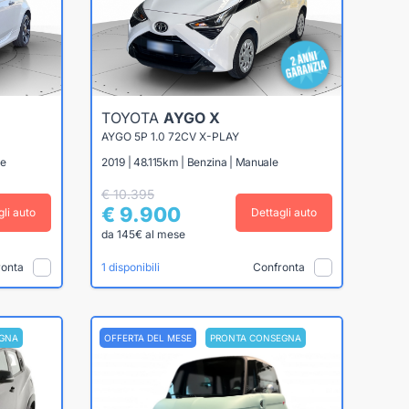
TOYOTA
AYGO X
AYGO 5P 1.0 72CV X-PLAY
le
2019 | 48.115km | Benzina | Manuale
€ 10.395
€ 9.900
gli auto
Dettagli auto
da 145€ al mese
ronta
Confronta
1 disponibili
GNA
OFFERTA DEL MESE
PRONTA CONSEGNA