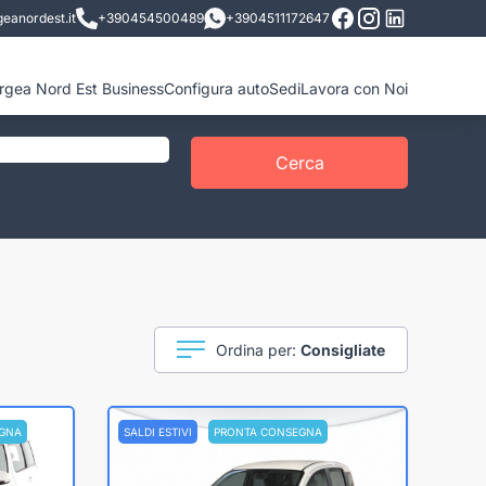
eanordest.it
+390454500489
+3904511172647
ergea Nord Est Business
Configura auto
Sedi
Lavora con Noi
Cerca
Ordina per:
Consigliate
GNA
SALDI ESTIVI
PRONTA CONSEGNA