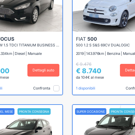
FOCUS
FIAT
500
FOCUS SW 1.5 TDCI TITANIUM BUSINESS S&S 120CV
500 1.2 S S&S 69CV DUALOGIC
.334km | Diesel | Manuale
2019 | 143.976km | Benzina | Manua
€ 9.476
000
€ 8.740
Dettagli auto
Detta
 mese
da 104€ al mese
Confronta
Conf
li
1 disponibili
DEL MESE
PRONTA CONSEGNA
SUPER OCCASIONE
PRONTA CONSE