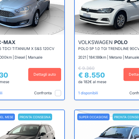
C-MAX
VOLKSWAGEN
POLO
5 TDCI TITANIUM X S&S 120CV
POLO 5P 1.0 TGI TRENDLINE 90C
.000km | Diesel | Manuale
2021 | 184.186km | Metano | Manual
€ 9.360
430
€ 8.550
Dettagli auto
Detta
 mese
da 182€ al mese
Confronta
Conf
li
1 disponibili
DEL MESE
PRONTA CONSEGNA
SUPER OCCASIONE
PRONTA CONSE