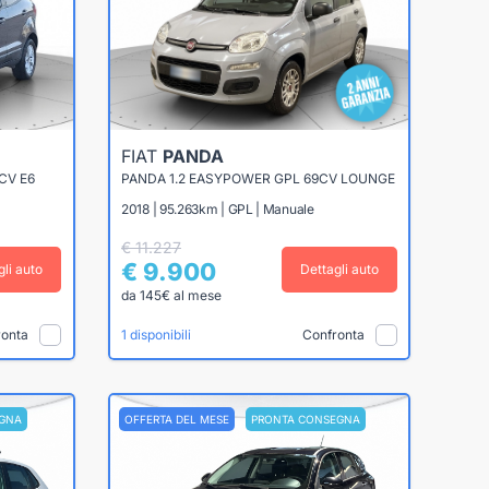
FIAT
PANDA
CV E6
PANDA 1.2 EASYPOWER GPL 69CV LOUNGE
2018 | 95.263km | GPL | Manuale
€ 11.227
€ 9.900
gli auto
Dettagli auto
da 145€ al mese
ronta
Confronta
1 disponibili
GNA
OFFERTA DEL MESE
PRONTA CONSEGNA