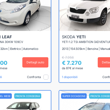
N
LEAF
SKODA
YETI
KNA 30KW 109CV
YETI 1.2 TSI AMBITION (ADVENTU
032km | Elettrico | Automatico
2013 | 154.505km | Benzina | Manua
€ 7.956
800
€ 7.270
Dettagli auto
Detta
 mese
da 87€ al mese
Confronta
Conf
li
1 disponibili
DEL MESE
PRONTA CONSEGNA
SUPER OCCASIONE
PRONTA CONSE