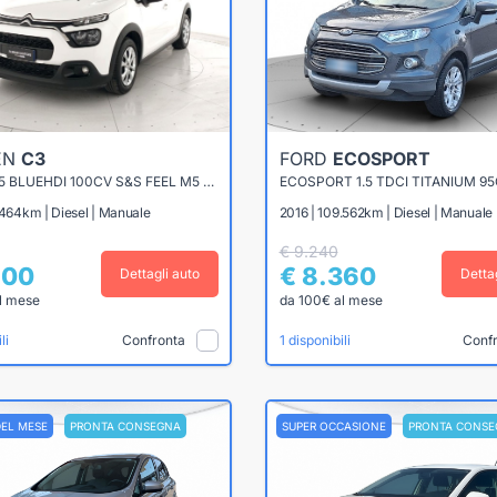
EN
C3
FORD
ECOSPORT
C3 VAN 1.5 BLUEHDI 100CV S&S FEEL M5 (IVA ESPOSTA)
ECOSPORT 1.5 TDCI TITANIUM 95
.464km | Diesel | Manuale
2016 | 109.562km | Diesel | Manuale
€ 9.240
900
€ 8.360
Dettagli auto
Detta
l mese
da 100€ al mese
Confronta
Conf
li
1 disponibili
DEL MESE
PRONTA CONSEGNA
SUPER OCCASIONE
PRONTA CONSE