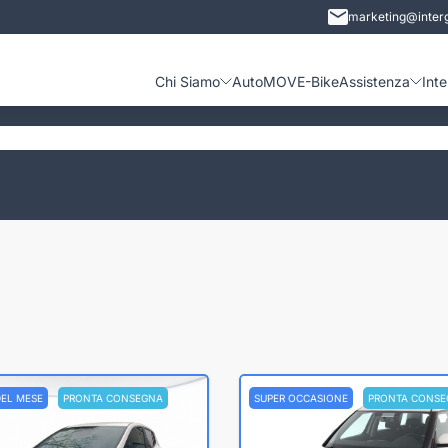
marketing@interg
Chi Siamo
Auto
MOVE-Bike
Assistenza
Int
DEL MESE
PRONTA CONSEGNA
SUPER OCCASIONE
PRONTA CONSE