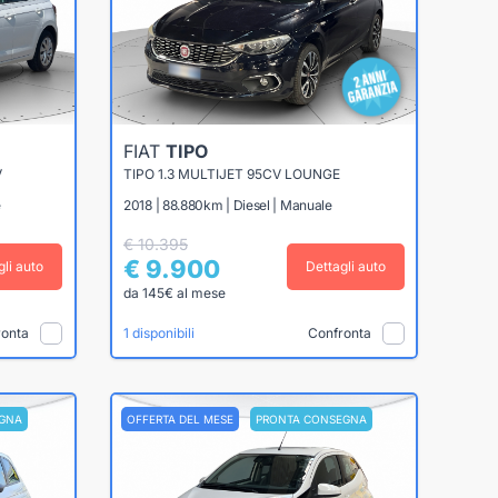
FIAT
TIPO
V
TIPO 1.3 MULTIJET 95CV LOUNGE
e
2018 | 88.880km | Diesel | Manuale
€ 10.395
€ 9.900
gli auto
Dettagli auto
da 145€ al mese
ronta
Confronta
1 disponibili
GNA
OFFERTA DEL MESE
PRONTA CONSEGNA