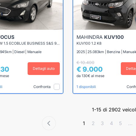
FOCUS
MAHINDRA
KUV100
FOCUS SW 1.5 ECOBLUE BUSINESS S&S 95CV
KUV100 1.2 K8
.945km | Diesel | Manuale
2025 | 25.083km | Benzina | Manual
€ 10.400
230
€ 9.000
Dettagli auto
Detta
 mese
da 130€ al mese
Confronta
Conf
li
1 disponibili
1-15 di 2902 veicol
1
2
3
4
5
...