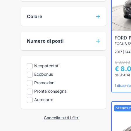
Colore
FORD
Numero di posti
2017 | 144
€ 9.048
Neopatentati
€ 8.
Ecobonus
da 95€ al
Promozioni
1 disponibi
Pronta consegna
Autocarro
OFFERTA 
Cancella tutti i filtri