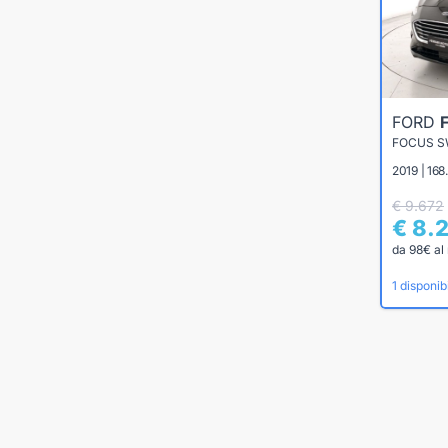
FORD
2019 | 168
€ 9.672
€ 8.
da 98€ al
1 disponibi