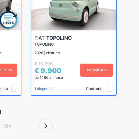
FIAT
TOPOLINO
TOPOLINO
e
2026 | elettrico
€ 10.296
€ 9.900
gli auto
Dettagli auto
da 148€ al mese
ronta
Confronta
1 disponibili
i
194