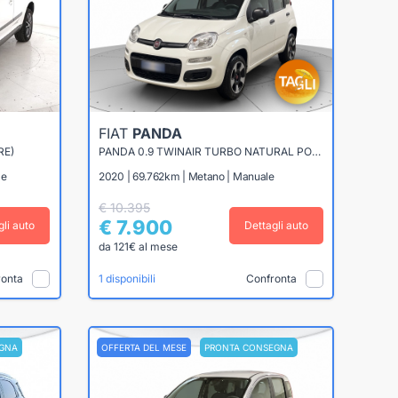
FIAT
PANDA
RE)
PANDA 0.9 TWINAIR TURBO NATURAL POWER 70CV EASY
le
2020 | 69.762km | Metano | Manuale
€ 10.395
€ 7.900
gli auto
Dettagli auto
da 121€ al mese
ronta
Confronta
1 disponibili
GNA
OFFERTA DEL MESE
PRONTA CONSEGNA