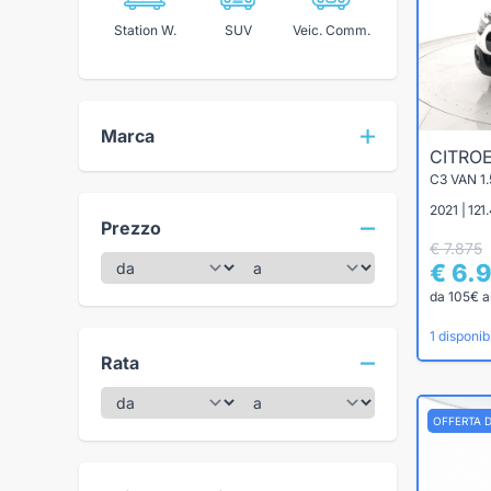
Station W.
SUV
Veic. Comm.
Marca
CITRO
2021 | 121
Prezzo
€ 7.875
€ 6.
da 105€ a
1 disponibi
Rata
OFFERTA 