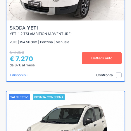
SKODA
YETI
YETI 1.2 TSI AMBITION (ADVENTURE)
2013 | 154.505km | Benzina | Manuale
€ 7.880
€ 7.270
Dettagli auto
da 87€ al mese
1 disponibili
Confronta
SALDI ESTIVI
PRONTA CONSEGNA