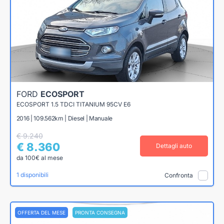
FORD
ECOSPORT
ECOSPORT 1.5 TDCI TITANIUM 95CV E6
2016 | 109.562km | Diesel | Manuale
€ 9.240
€ 8.360
Dettagli auto
da 100€ al mese
1 disponibili
Confronta
OFFERTA DEL MESE
PRONTA CONSEGNA