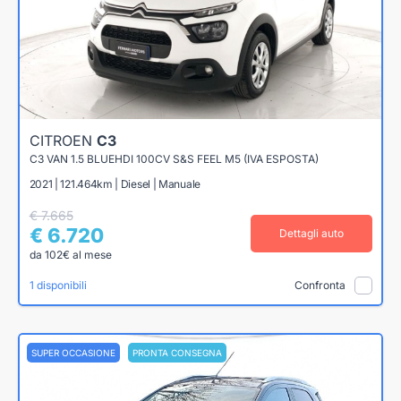
CITROEN
C3
C3 VAN 1.5 BLUEHDI 100CV S&S FEEL M5 (IVA ESPOSTA)
2021 | 121.464km | Diesel | Manuale
€ 7.665
€ 6.720
Dettagli auto
da 102€ al mese
1 disponibili
Confronta
SUPER OCCASIONE
PRONTA CONSEGNA