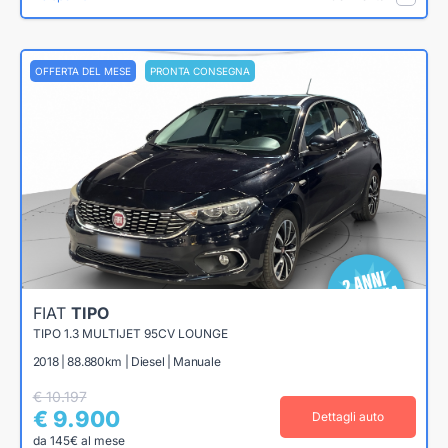
OFFERTA DEL MESE
PRONTA CONSEGNA
FIAT
TIPO
TIPO 1.3 MULTIJET 95CV LOUNGE
2018 | 88.880km | Diesel | Manuale
€ 10.197
€ 9.900
Dettagli auto
da 145€ al mese