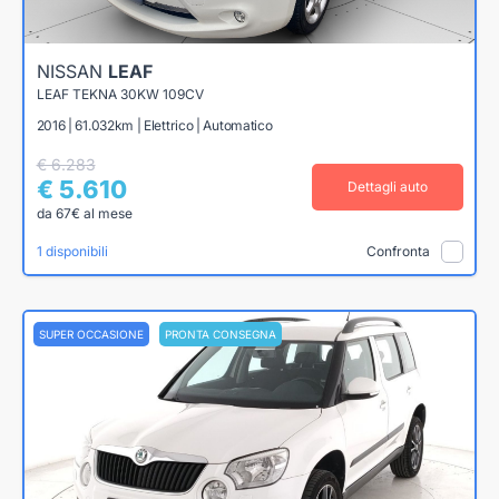
NISSAN
LEAF
LEAF TEKNA 30KW 109CV
2016 | 61.032km | Elettrico | Automatico
€ 6.283
€ 5.610
Dettagli auto
da 67€ al mese
1 disponibili
Confronta
SUPER OCCASIONE
PRONTA CONSEGNA