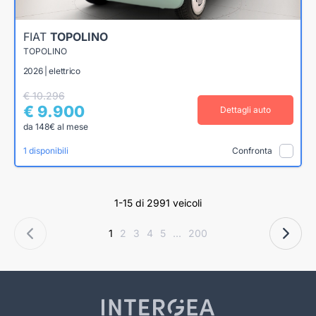
FIAT
TOPOLINO
TOPOLINO
2026 | elettrico
€ 10.296
€ 9.900
Dettagli auto
da 148€ al mese
1 disponibili
Confronta
1-15 di 2991 veicoli
1
2
3
4
5
...
200