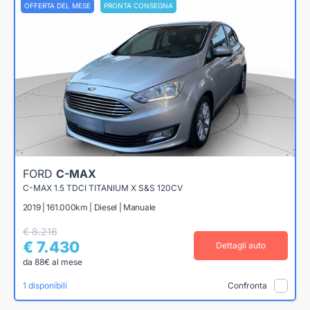
OFFERTA DEL MESE
PRONTA CONSEGNA
FORD
C-MAX
C-MAX 1.5 TDCI TITANIUM X S&S 120CV
2019 | 161.000km | Diesel | Manuale
€ 8.216
€ 7.430
Dettagli auto
da 88€ al mese
1 disponibili
Confronta