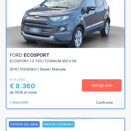
FORD
ECOSPORT
ECOSPORT 1.5 TDCI TITANIUM 95CV E6
2016 | 109.562km | Diesel | Manuale
€ 9.240
€ 8.360
Dettagli auto
da 100€ al mese
1 disponibili
Confronta
OFFERTA DEL MESE
PRONTA CONSEGNA