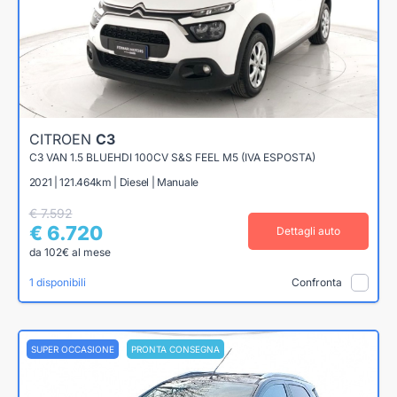
CITROEN
C3
C3 VAN 1.5 BLUEHDI 100CV S&S FEEL M5 (IVA ESPOSTA)
2021 | 121.464km | Diesel | Manuale
€ 7.592
€ 6.720
Dettagli auto
da 102€ al mese
1 disponibili
Confronta
SUPER OCCASIONE
PRONTA CONSEGNA