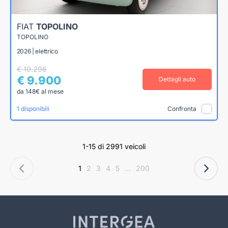
FIAT
TOPOLINO
TOPOLINO
2026 | elettrico
€ 10.296
€ 9.900
Dettagli auto
da 148€ al mese
1 disponibili
Confronta
1-15 di 2991 veicoli
1
2
3
4
5
...
200