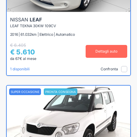
NISSAN
LEAF
LEAF TEKNA 30KW 109CV
2016 | 61.032km | Elettrico | Automatico
€ 6.405
€ 5.610
Dettagli auto
da 67€ al mese
1 disponibili
Confronta
SUPER OCCASIONE
PRONTA CONSEGNA