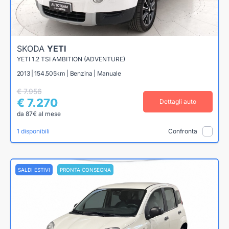
SKODA
YETI
YETI 1.2 TSI AMBITION (ADVENTURE)
2013 | 154.505km | Benzina | Manuale
€ 7.956
€ 7.270
Dettagli auto
da 87€ al mese
1 disponibili
Confronta
SALDI ESTIVI
PRONTA CONSEGNA