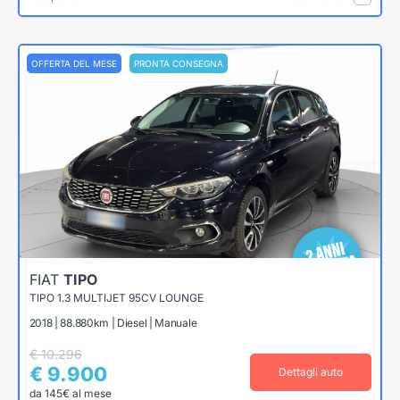
OFFERTA DEL MESE
PRONTA CONSEGNA
FIAT
TIPO
TIPO 1.3 MULTIJET 95CV LOUNGE
2018 | 88.880km | Diesel | Manuale
€ 10.296
€ 9.900
Dettagli auto
da 145€ al mese