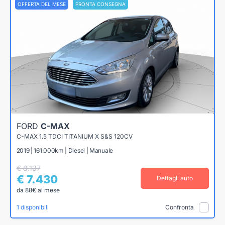
OFFERTA DEL MESE
PRONTA CONSEGNA
FORD
C-MAX
C-MAX 1.5 TDCI TITANIUM X S&S 120CV
2019 | 161.000km | Diesel | Manuale
€ 8.137
€ 7.430
Dettagli auto
da 88€ al mese
1 disponibili
Confronta