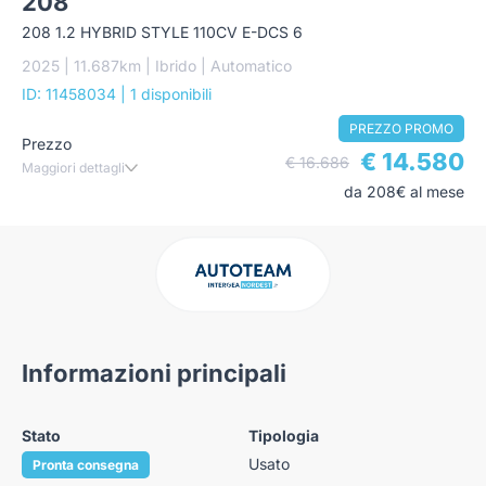
208
208 1.2 HYBRID STYLE 110CV E-DCS 6
2025 | 11.687km | Ibrido | Automatico
ID: 11458034
| 1 disponibili
PREZZO PROMO
Prezzo
€ 14.580
€ 16.686
Maggiori dettagli
da 208€ al mese
Informazioni principali
Stato
Tipologia
Usato
Pronta consegna