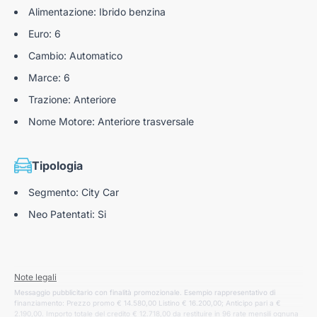
Alimentazione: Ibrido benzina
Euro: 6
Cambio: Automatico
Marce: 6
Trazione: Anteriore
Nome Motore: Anteriore trasversale
Tipologia
Segmento: City Car
Neo Patentati: Si
Note legali
Messaggio pubblicitario con finalità promozionale. Esempio rappresentativo di
finanziamento: Prezzo promo € 14.580,00 Listino € 16.200,00; Anticipo pari a €
2.190,00. Importo totale del credito € 12.718,00 da restituire in 96 rate mensili ognuna