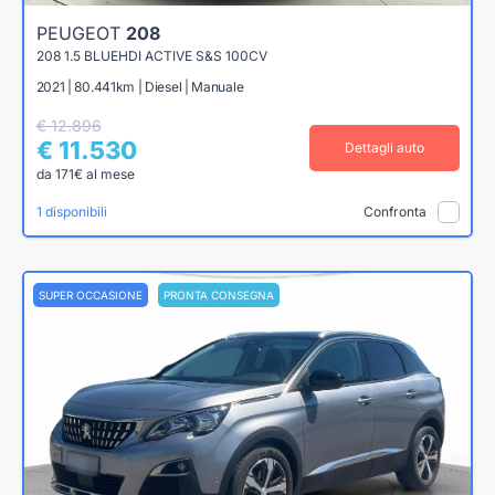
PEUGEOT
208
208 1.5 BLUEHDI ACTIVE S&S 100CV
2021 | 80.441km | Diesel | Manuale
€ 12.896
€ 11.530
Dettagli auto
da 171€ al mese
1 disponibili
Confronta
SUPER OCCASIONE
PRONTA CONSEGNA