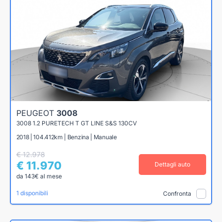
PEUGEOT
3008
3008 1.2 PURETECH T GT LINE S&S 130CV
2018 | 104.412km | Benzina | Manuale
€ 12.978
€ 11.970
Dettagli auto
da 143€ al mese
1 disponibili
Confronta