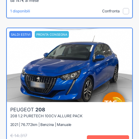
da 147€ al mese
1 disponibili
Confronta
SALDI ESTIVI
PRONTA CONSEGNA
PEUGEOT
208
208 1.2 PURETECH 100CV ALLURE PACK
2021 | 76.772km | Benzina | Manuale
€ 14.317