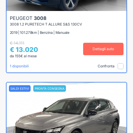
PEUGEOT
3008
3008 1.2 PURETECH T ALLURE S&S 130CV
2019 | 101.278km | Benzina | Manuale
€ 14.111
€ 13.020
Dettagli auto
da 155€ al mese
1 disponibili
Confronta
SALDI ESTIVI
PRONTA CONSEGNA