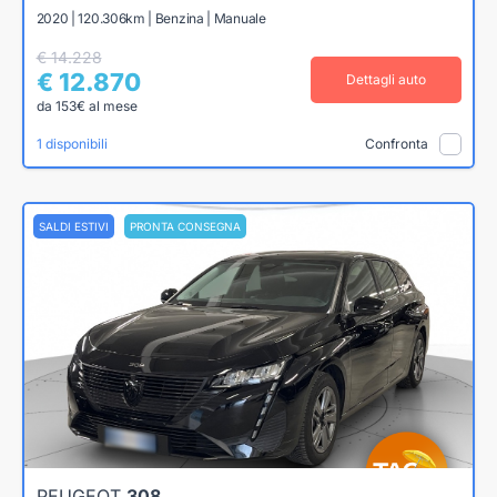
2020 | 120.306km | Benzina | Manuale
€ 14.228
€ 12.870
Dettagli auto
da 153€ al mese
1 disponibili
Confronta
SALDI ESTIVI
PRONTA CONSEGNA
PEUGEOT
308