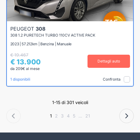
PEUGEOT
308
308 1.2 PURETECH TURBO 110CV ACTIVE PACK
2023 | 57.212km | Benzina | Manuale
€ 19.467
€ 13.900
Dettagli auto
da 209€ al mese
1 disponibili
Confronta
1-15 di 301 veicoli
1
2
3
4
5
...
21