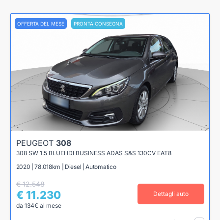
OFFERTA DEL MESE
PRONTA CONSEGNA
PEUGEOT
308
308 SW 1.5 BLUEHDI BUSINESS ADAS S&S 130CV EAT8
2020 | 78.018km | Diesel | Automatico
€ 12.548
€ 11.230
Dettagli auto
da 134€ al mese