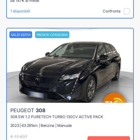
da 147€ al mese
1 disponibili
Confronta
SALDI ESTIVI
PRONTA CONSEGNA
PEUGEOT
308
308 SW 1.2 PURETECH TURBO 130CV ACTIVE PACK
2023 | 63.291km | Benzina | Manuale
€ 17.407