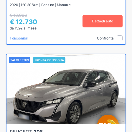
2020 | 120.306km | Benzina | Manuale
€ 13.936
€ 12.730
Dettagli auto
da 152€ al mese
1 disponibili
Confronta
SALDI ESTIVI
PRONTA CONSEGNA
PEUGEOT
308