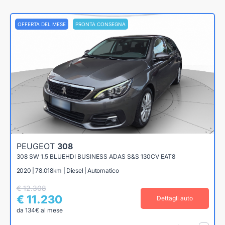
OFFERTA DEL MESE
PRONTA CONSEGNA
PEUGEOT
308
308 SW 1.5 BLUEHDI BUSINESS ADAS S&S 130CV EAT8
2020 | 78.018km | Diesel | Automatico
€ 12.308
€ 11.230
Dettagli auto
da 134€ al mese