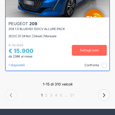
PEUGEOT
208
208 1.5 BLUEHDI 100CV ALLURE PACK
2023 | 37.241km | Diesel | Manuale
€ 19.845
€ 15.900
Dettagli auto
da 238€ al mese
1 disponibili
Confronta
1-15 di 310 veicoli
1
2
3
4
5
...
21