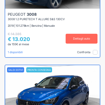
PEUGEOT
3008
3008 1.2 PURETECH T ALLURE S&S 130CV
2019 | 101.278km | Benzina | Manuale
€ 14.385
€ 13.020
Dettagli auto
da 155€ al mese
1 disponibili
Confronta
SALDI ESTIVI
PRONTA CONSEGNA