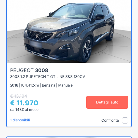
PEUGEOT
3008
3008 1.2 PURETECH T GT LINE S&S 130CV
2018 | 104.412km | Benzina | Manuale
€ 13.104
€ 11.970
Dettagli auto
da 143€ al mese
1 disponibili
Confronta