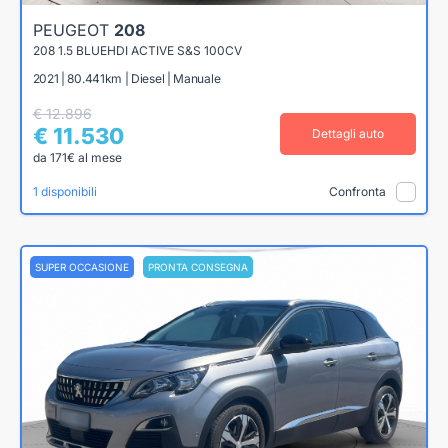
PEUGEOT
208
208 1.5 BLUEHDI ACTIVE S&S 100CV
2021 | 80.441km | Diesel | Manuale
€ 12.896
€ 11.530
Dettagli auto
da 171€ al mese
1 disponibili
Confronta
SUPER OCCASIONE
PRONTA CONSEGNA