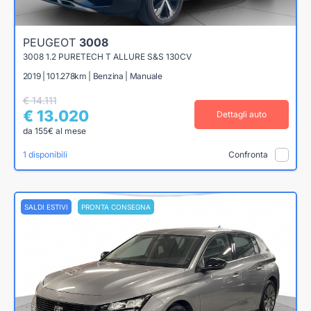
PEUGEOT
3008
3008 1.2 PURETECH T ALLURE S&S 130CV
2019 | 101.278km | Benzina | Manuale
€ 14.111
€ 13.020
Dettagli auto
da 155€ al mese
1 disponibili
Confronta
SALDI ESTIVI
PRONTA CONSEGNA