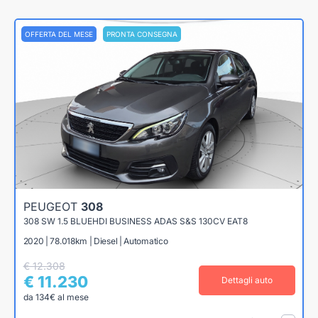
OFFERTA DEL MESE
PRONTA CONSEGNA
PEUGEOT
308
308 SW 1.5 BLUEHDI BUSINESS ADAS S&S 130CV EAT8
2020 | 78.018km | Diesel | Automatico
€ 12.308
€ 11.230
Dettagli auto
da 134€ al mese