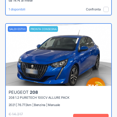
da 147€ al mese
1 disponibili
Confronta
SALDI ESTIVI
PRONTA CONSEGNA
PEUGEOT
208
208 1.2 PURETECH 100CV ALLURE PACK
2021 | 76.772km | Benzina | Manuale
€ 14.317