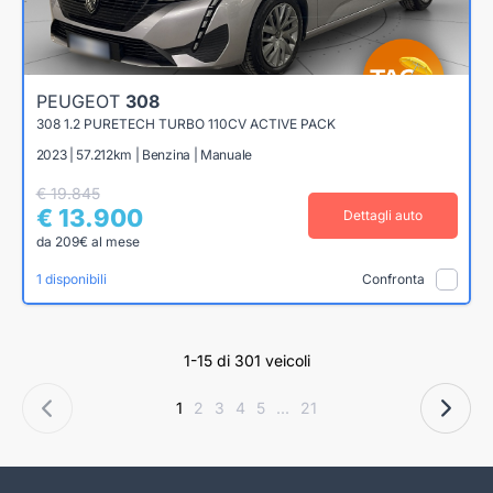
PEUGEOT
308
308 1.2 PURETECH TURBO 110CV ACTIVE PACK
2023 | 57.212km | Benzina | Manuale
€ 19.845
€ 13.900
Dettagli auto
da 209€ al mese
1 disponibili
Confronta
1-15 di 301 veicoli
1
2
3
4
5
...
21