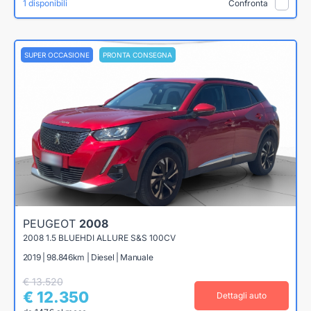
1 disponibili
Confronta
SUPER OCCASIONE
PRONTA CONSEGNA
PEUGEOT
2008
2008 1.5 BLUEHDI ALLURE S&S 100CV
2019 | 98.846km | Diesel | Manuale
€ 13.520
€ 12.350
Dettagli auto