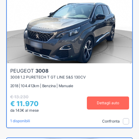
PEUGEOT
3008
3008 1.2 PURETECH T GT LINE S&S 130CV
2018 | 104.412km | Benzina | Manuale
€ 13.230
€ 11.970
Dettagli auto
da 143€ al mese
1 disponibili
Confronta