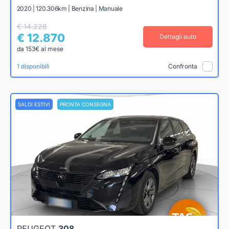
2020 | 120.306km | Benzina | Manuale
€ 14.228
€ 12.870
Dettagli auto
da 153€ al mese
1 disponibili
Confronta
SALDI ESTIVI
PRONTA CONSEGNA
PEUGEOT
308