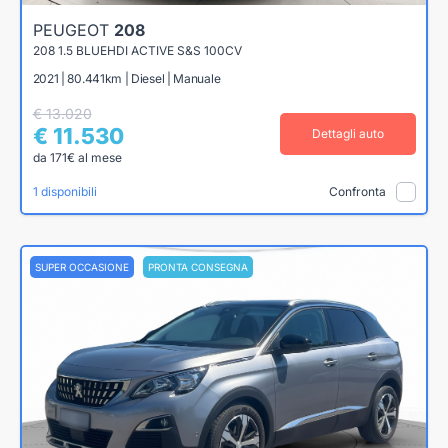
PEUGEOT
208
208 1.5 BLUEHDI ACTIVE S&S 100CV
2021 | 80.441km | Diesel | Manuale
€ 13.020
€ 11.530
Dettagli auto
da 171€ al mese
1 disponibili
Confronta
SUPER OCCASIONE
PRONTA CONSEGNA