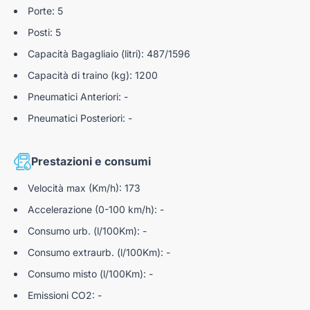
Controllo pressione pneumatici
Porte: 5
Assistenza alla frenata di emergenza
Posti: 5
Capacità Bagagliaio (litri): 487/1596
Driver attention alert (avviso stanchezza
conducente)
Capacità di traino (kg): 1200
Active emergency brake (frenata di emergenza
Pneumatici Anteriori: -
attiva con riconoscimento pedoni, ciclisti, veicoli e
Pneumatici Posteriori: -
incroci)
Assistenza alla partenza in salita
Prestazioni e consumi
Attacchi ISOFIX posteriori più passeggero anteriore
Velocità max (Km/h): 173
Distance Warning (avviso distanza di sicurezza)
Accelerazione (0-100 km/h): -
Cinture Di Sicurezza Anteriori Regolabili In Altezza
Consumo urb. (l/100Km): -
ISA - intelligent speed assist (riconoscimento segnali
Consumo extraurb. (l/100Km): -
stradali)
Consumo misto (l/100Km): -
Lane Departure Warning (avviso superamento linea)
Emissioni CO2: -