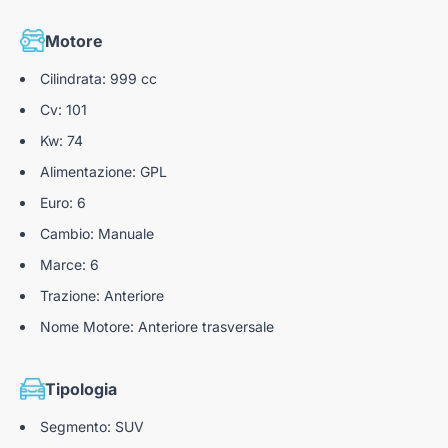
Lane Keep Assist (assistenza al mantenimento della
corsia)
Motore
Emergency lane keeping assist
Cilindrata: 999 cc
Sensori Di Parcheggio Posteriori
Cv: 101
Parking Camera
Kw: 74
Alimentazione: GPL
Euro: 6
Cambio: Manuale
Marce: 6
Trazione: Anteriore
Nome Motore: Anteriore trasversale
Tipologia
Segmento: SUV