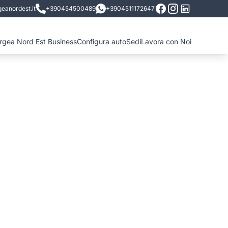
eanordest.it
+390454500489
+3904511172647
ergea Nord Est Business
Configura auto
Sedi
Lavora con Noi