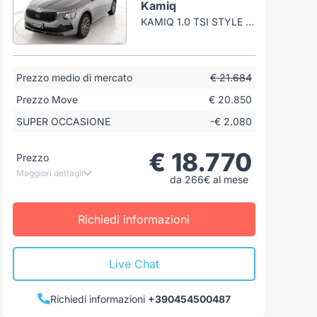
Kamiq
KAMIQ 1.0 TSI STYLE 115CV GPL
Prezzo medio di mercato
€ 21.684
Prezzo Move
€ 20.850
SUPER OCCASIONE
-€ 2.080
€ 18.770
Prezzo
Maggiori dettagli
da 266€ al mese
Richiedi informazioni
Live Chat
Richiedi informazioni
+390454500487