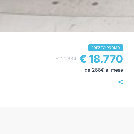
PREZZO PROMO
€ 18.770
€ 21.684
da 266€ al mese