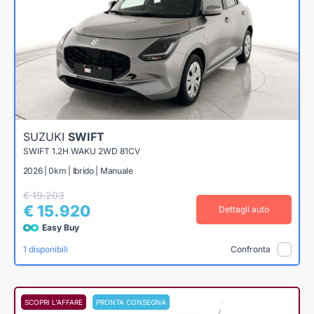
SUZUKI
SWIFT
SWIFT 1.2H WAKU 2WD 81CV
2026 | 0km | Ibrido | Manuale
€ 19.203
€ 15.920
Dettagli auto
Easy Buy
1 disponibili
Confronta
SCOPRI L'AFFARE
PRONTA CONSEGNA