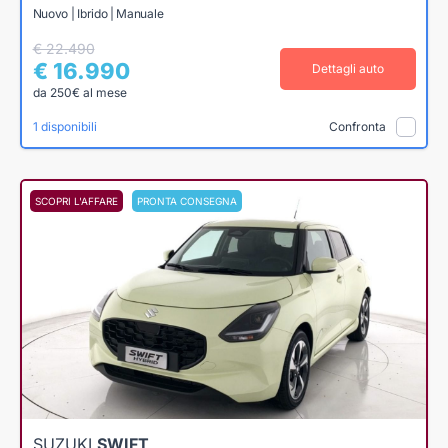
Nuovo | Ibrido | Manuale
€ 22.490
€ 16.990
Dettagli auto
da 250€ al mese
1 disponibili
Confronta
SCOPRI L'AFFARE
PRONTA CONSEGNA
SUZUKI
SWIFT