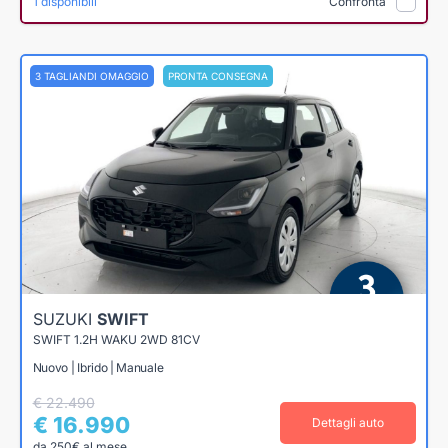
1 disponibili
Confronta
3 TAGLIANDI OMAGGIO
PRONTA CONSEGNA
SUZUKI
SWIFT
SWIFT 1.2H WAKU 2WD 81CV
Nuovo | Ibrido | Manuale
€ 22.490
€ 16.990
Dettagli auto
da 250€ al mese