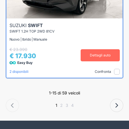
SUZUKI
SWIFT
SWIFT 1.2H TOP 2WD 81CV
Nuovo | Ibrido | Manuale
€ 23.990
€ 17.930
Dettagli auto
Easy Buy
2 disponibili
Confronta
1-15 di 59 veicoli
1
2
3
4