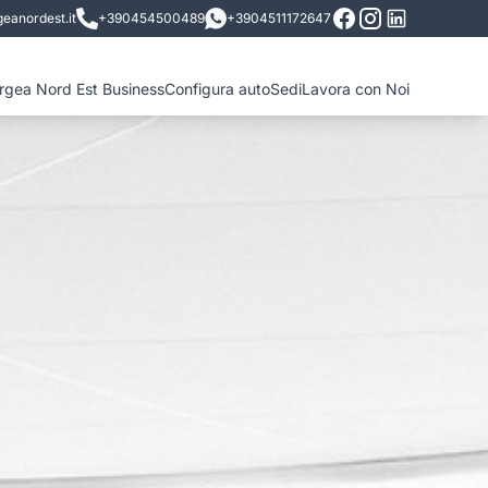
eanordest.it
+390454500489
+3904511172647
ergea Nord Est Business
Configura auto
Sedi
Lavora con Noi