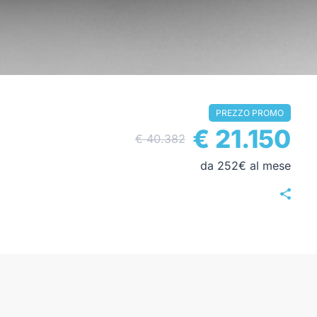
PREZZO PROMO
€ 21.150
€ 40.382
da 252€ al mese