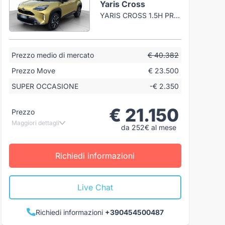
Yaris Cross
YARIS CROSS 1.5H PREMIERE FWD 116CV E-CVT
Prezzo medio di mercato
€ 40.382
Prezzo Move
€ 23.500
SUPER OCCASIONE
-€ 2.350
€ 21.150
Prezzo
Maggiori dettagli
da 252€ al mese
Richiedi informazioni
Live Chat
Richiedi informazioni
+390454500487