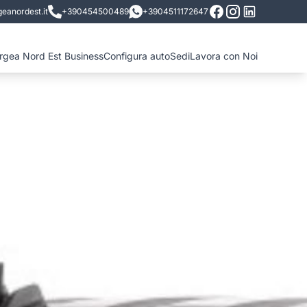
eanordest.it
+390454500489
+3904511172647
ergea Nord Est Business
Configura auto
Sedi
Lavora con Noi