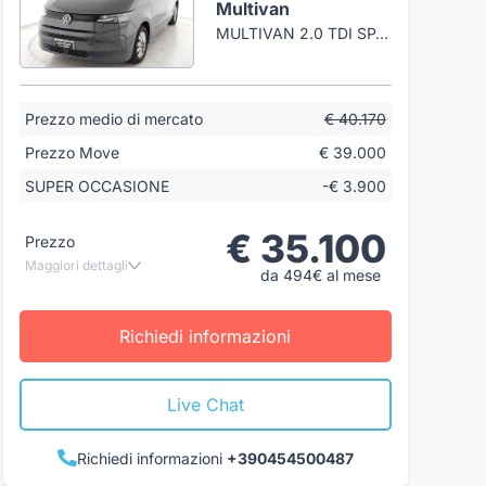
Multivan
MULTIVAN 2.0 TDI SPACE 150CV DSG 7P.TI
Prezzo medio di mercato
€ 40.170
Prezzo Move
€ 39.000
SUPER OCCASIONE
-€ 3.900
€ 35.100
Prezzo
Maggiori dettagli
da 494€ al mese
Richiedi informazioni
Live Chat
Richiedi informazioni
+390454500487