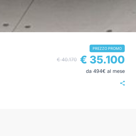
PREZZO PROMO
€ 35.100
€ 40.170
da 494€ al mese