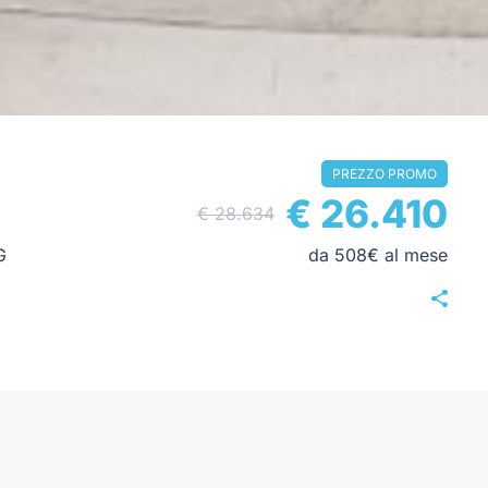
PREZZO PROMO
€ 26.410
€ 28.634
G
da 508€ al mese