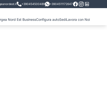
eanordest.it
+390454500489
+3904511172647
ergea Nord Est Business
Configura auto
Sedi
Lavora con Noi