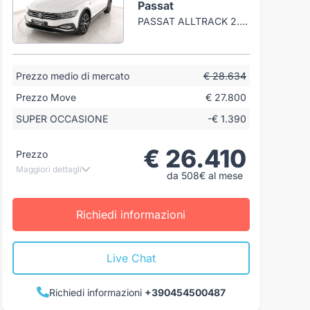
Passat
PASSAT ALLTRACK 2.0 TDI 4MOTION 200CV DSG
Prezzo medio di mercato
€ 28.634
Prezzo Move
€ 27.800
SUPER OCCASIONE
-€ 1.390
€ 26.410
Prezzo
Maggiori dettagli
da 508€ al mese
Richiedi informazioni
Live Chat
Richiedi informazioni
+390454500487