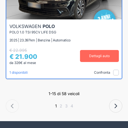
VOLKSWAGEN
POLO
POLO 1.0 TSI 95CV LIFE DSG
2025 | 23.397km | Benzina | Automatico
€ 22.995
€ 21.900
Dettagli auto
da 326€ al mese
1 disponibili
Confronta
1-15 di 58 veicoli
1
2
3
4