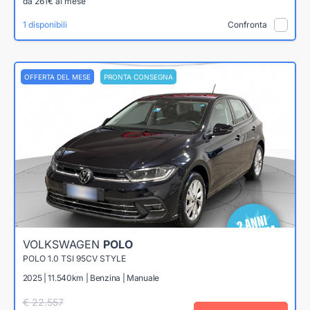
da 261€ al mese
1 disponibili
Confronta
OFFERTA DEL MESE
PRONTA CONSEGNA
VOLKSWAGEN
POLO
POLO 1.0 TSI 95CV STYLE
2025 | 11.540km | Benzina | Manuale
€ 22.557