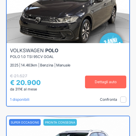
VOLKSWAGEN
POLO
POLO 1.0 TSI 95CV GOAL
2025 | 14.463km | Benzina | Manuale
€ 21.527
€ 20.900
Dettagli auto
da 311€ al mese
1 disponibili
Confronta
SUPER OCCASIONE
PRONTA CONSEGNA