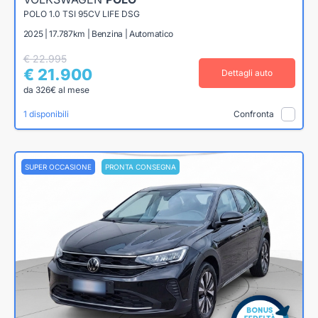
POLO 1.0 TSI 95CV LIFE DSG
2025 | 17.787km | Benzina | Automatico
€ 22.995
€ 21.900
Dettagli auto
da 326€ al mese
1 disponibili
Confronta
SUPER OCCASIONE
PRONTA CONSEGNA