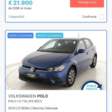
€ 21.900
Dettagli auto
da 326€ al mese
1 disponibili
Confronta
SUPER OCCASIONE
PRONTA CONSEGNA
VOLKSWAGEN
POLO
POLO 1.0 TSI LIFE 95CV
2023 | 27.832km | Benzina | Manuale