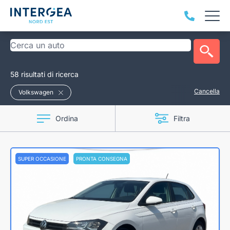
58 risultati di ricerca
Cancella
Volkswagen
Ordina
Filtra
SUPER OCCASIONE
PRONTA CONSEGNA