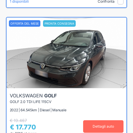
1 disponibili
Confronta
OFFERTA DEL MESE
PRONTA CONSEGNA
VOLKSWAGEN
GOLF
GOLF 2.0 TDI LIFE 115CV
2022 | 64.545km | Diesel | Manuale
€ 19.467
€ 17.770
Dettagli auto