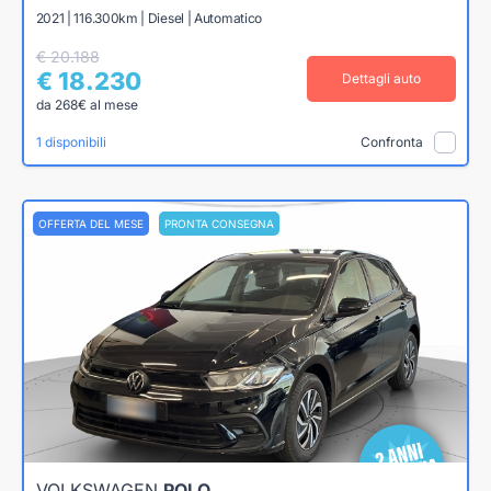
2021 | 116.300km | Diesel | Automatico
€ 20.188
€ 18.230
Dettagli auto
da 268€ al mese
1 disponibili
Confronta
OFFERTA DEL MESE
PRONTA CONSEGNA
VOLKSWAGEN
POLO