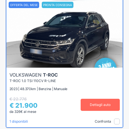
OFFERTA DEL MESE
PRONTA CONSEGNA
VOLKSWAGEN
T-ROC
T-ROC 1.0 TSI 110CV R-LINE
2023 | 48.370km | Benzina | Manuale
€ 22.776
€ 21.900
Dettagli auto
da 326€ al mese
1 disponibili
Confronta