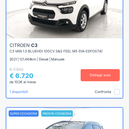
CITROEN
C3
C3 VAN 1.5 BLUEHDI 100CV S&S FEEL M5 (IVA ESPOSTA)
2021 | 121.464km | Diesel | Manuale
€ 7.592
€ 6.720
Dettagli auto
da 102€ al mese
1 disponibili
Confronta
SUPER OCCASIONE
PRONTA CONSEGNA