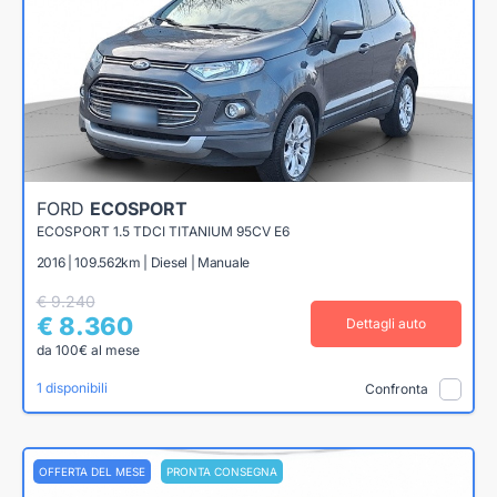
FORD
ECOSPORT
ECOSPORT 1.5 TDCI TITANIUM 95CV E6
2016 | 109.562km | Diesel | Manuale
€ 9.240
€ 8.360
Dettagli auto
da 100€ al mese
1 disponibili
Confronta
OFFERTA DEL MESE
PRONTA CONSEGNA