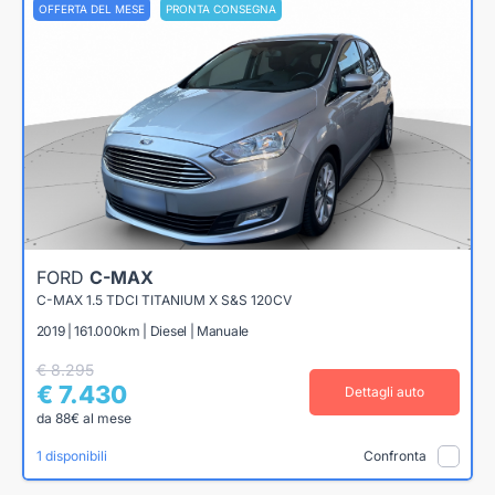
OFFERTA DEL MESE
PRONTA CONSEGNA
FORD
C-MAX
C-MAX 1.5 TDCI TITANIUM X S&S 120CV
2019 | 161.000km | Diesel | Manuale
€ 8.295
€ 7.430
Dettagli auto
da 88€ al mese
1 disponibili
Confronta