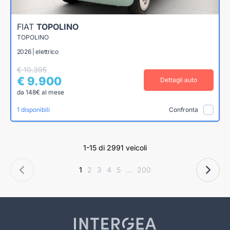
FIAT
TOPOLINO
TOPOLINO
2026 | elettrico
€ 10.395
€ 9.900
Dettagli auto
da 148€ al mese
1 disponibili
Confronta
1-15 di 2991 veicoli
1
2
3
4
5
...
200