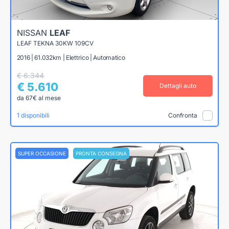
NISSAN
LEAF
LEAF TEKNA 30KW 109CV
2016 | 61.032km | Elettrico | Automatico
€ 6.344
€ 5.610
Dettagli auto
da 67€ al mese
1 disponibili
Confronta
SUPER OCCASIONE
PRONTA CONSEGNA