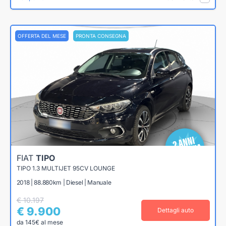
OFFERTA DEL MESE
PRONTA CONSEGNA
FIAT
TIPO
TIPO 1.3 MULTIJET 95CV LOUNGE
2018 | 88.880km | Diesel | Manuale
€ 10.197
€ 9.900
Dettagli auto
da 145€ al mese