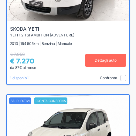
SKODA
YETI
YETI 1.2 TSI AMBITION (ADVENTURE)
2013 | 154.505km | Benzina | Manuale
€ 7.956
€ 7.270
Dettagli auto
da 87€ al mese
1 disponibili
Confronta
SALDI ESTIVI
PRONTA CONSEGNA