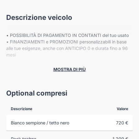
Descrizione veicolo
• POSSIBILITÀ DI PAGAMENTO IN CONTANTI del tuo usato
• FINANZIAMENTI e PROMOZIONI personalizzabili in base
alle tue esigenze, anche con ANTICIPO 0 e durata fino a 96
mesi
• Fino a 8 ANNI DI GARANZIA ESTESA Cover Gear*
MOSTRA DI PIÙ
PREZZO ESCLUSO DI IPT E MESSA SU STRADA
Optional compresi
Descrizione
Valore
VIENI A TROVARCI NELLE NOSTRE SEDI:
Bianco sempione / tetto nero
720 €
-VERONA, Corso Milano 88/B
Pack techno
1.200 €