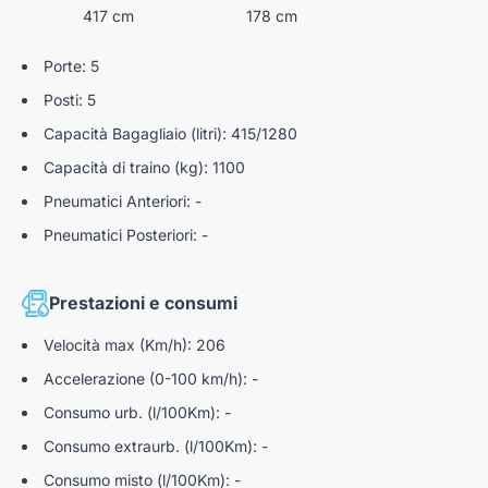
Coda tronca
417 cm
178 cm
Driver attention alert (rilevamento sonnolenza
Cannocchiale cluster 10,25" full TFT
conducente)
Porte: 5
Libretto Uso e manutenzione
E-Call
Posti: 5
Alfa Connect Box
Lane Assist
Capacità Bagagliaio (litri): 415/1280
Keyless go
Freno di stazionamento elettronico
Capacità di traino (kg): 1100
Kit riparazione pneumatici fix & go
Pneumatici Anteriori: -
Sensori Di Parcheggio Posteriori
Pneumatici Posteriori: -
Body kit nero lucido
Sensore pioggia per tergicristallo
Serigrafia biscione sul montante c
DNA mode selector
Prestazioni e consumi
Plafoniera anteriore e posteriore led touch
Velocità max (Km/h): 206
Accelerazione (0-100 km/h): -
Consumo urb. (l/100Km): -
Consumo extraurb. (l/100Km): -
Consumo misto (l/100Km): -