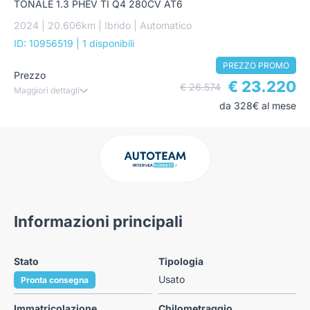
TONALE 1.3 PHEV TI Q4 280CV AT6
2024 | 20.606km | Ibrido | Automatico
ID: 10956519
| 1 disponibili
PREZZO PROMO
Prezzo
€ 23.220
€ 26.574
Maggiori dettagli
da 328€ al mese
Informazioni principali
Stato
Tipologia
Usato
Pronta consegna
Immatricolazione
Chilometraggio