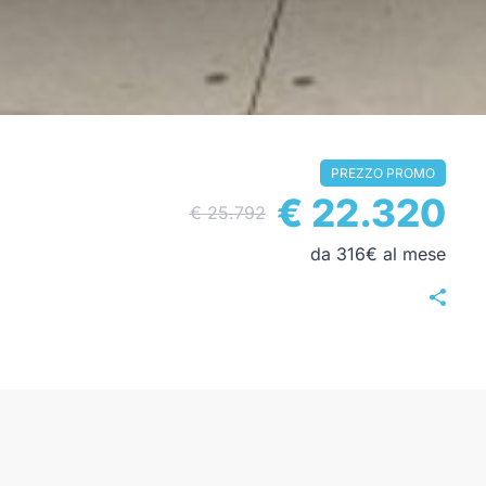
PREZZO PROMO
€ 22.320
€ 25.792
da 316€ al mese