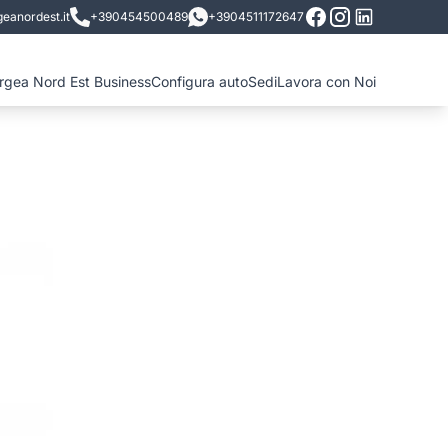
eanordest.it
+390454500489
+3904511172647
ergea Nord Est Business
Configura auto
Sedi
Lavora con Noi