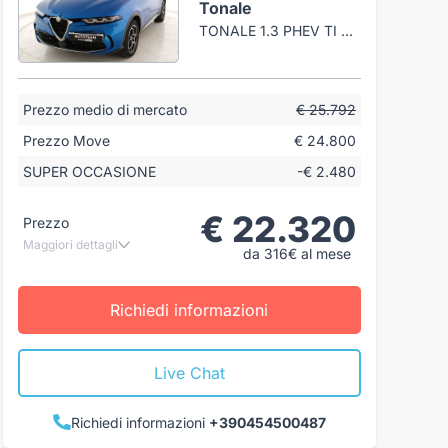
Tonale
TONALE 1.3 PHEV TI Q4 280CV AT6
Prezzo medio di mercato
€ 25.792
Prezzo Move
€ 24.800
SUPER OCCASIONE
-€ 2.480
€ 22.320
Prezzo
Maggiori dettagli
da 316€ al mese
Richiedi informazioni
Live Chat
Richiedi informazioni
+390454500487