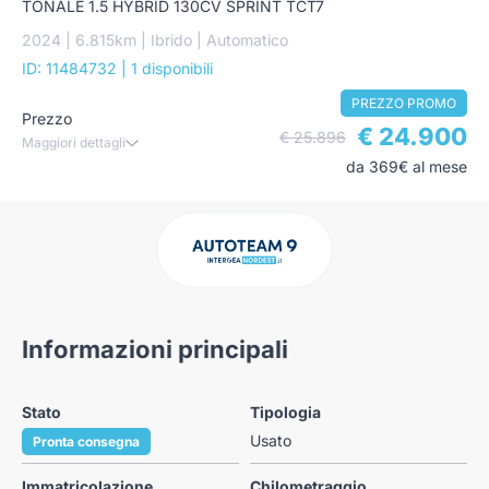
TONALE 1.5 HYBRID 130CV SPRINT TCT7
2024 | 6.815km | Ibrido | Automatico
ID: 11484732
| 1 disponibili
PREZZO PROMO
Prezzo
€ 24.900
€ 25.896
Maggiori dettagli
da 369€ al mese
Informazioni principali
Stato
Tipologia
Usato
Pronta consegna
Immatricolazione
Chilometraggio